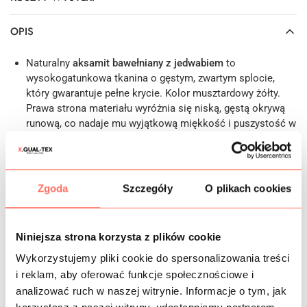
OPIS
Naturalny
aksamit bawełniany z jedwabiem
to
wysokogatunkowa tkanina o gęstym, zwartym splocie,
który gwarantuje pełne krycie. Kolor musztardowy żółty.
Prawa strona materiału wyróżnia się niską, gęstą okrywą
runową, co nadaje mu wyjątkową miękkość i puszystość w
dotyku. Domieszka jedwabiu sprawia, że powierzchnia
tkaniny prezentuje się bardzo szlachetnie, pozostaje
elegancko matowa, zachowując stonowany i nowoczesny
charakter. Dodatkowo, stabilna struktura splotu wpływa na
Zgoda
Szczegóły
O plikach cookies
trwałość materiału, przy odpowiedniej pielęgnacji posłuży
przez lata.
Cechy: wysoka jakość tej włoskiej tkaniny premium opiera
Niniejsza strona korzysta z plików cookie
się na precyzyjnym połączeniu naturalnej bawełny oraz
Wykorzystujemy pliki cookie do spersonalizowania treści
szlachetnego jedwabiu. Dzięki takiemu składowi materiał
posiada doskonałe właściwości higroskopijne i
pozwala
i reklam, aby oferować funkcje społecznościowe i
skórze swobodnie oddychać
, co znacząco podnosi
analizować ruch w naszej witrynie. Informacje o tym, jak
komfort noszenia. Tkanina jest plastyczna, mięsista,