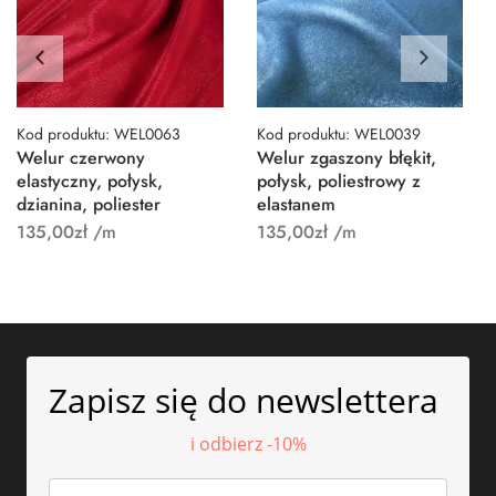
Kod produktu: WEL0063
Kod produktu: WEL0039
Welur czerwony
Welur zgaszony błękit,
elastyczny, połysk,
połysk, poliestrowy z
dzianina, poliester
elastanem
135,00
zł
/m
135,00
zł
/m
Zapisz się do newslettera
i odbierz -10%