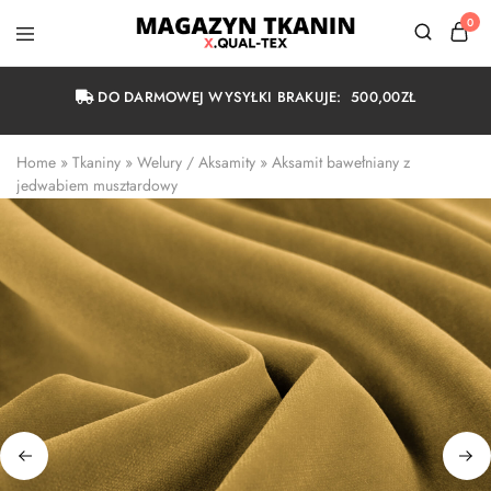
0
Magazyn
Tkanin
Warszawa
DO DARMOWEJ WYSYŁKI BRAKUJE:
500,00
ZŁ
Home
 » 
Tkaniny
 » 
Welury / Aksamity
 » 
Aksamit bawełniany z 
jedwabiem musztardowy