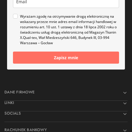
Wyrażam zgodę na otrzymywanie drogą elektroniczną na
wskazany przeze mnie adres email informacji handlowej w
rozumieniu art. 10 ust. 1 ustawy z dnia 18 lipca 2002 roku o
świadczeniu usług drogą elektroniczną od Magazyn Tkanin
X.Qual-tex, Wał Miedzeszyński 646, Budynek III, 03-994
Warszawa – Gocław
Zapisz mnie
DANE FIRMOWE
LINKI
SOCIALS
RACHUNEK BANKOWY