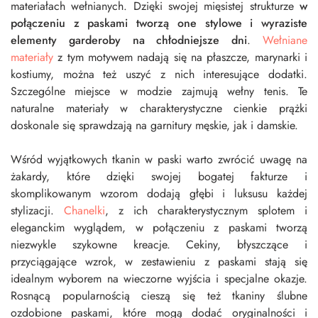
materiałach wełnianych. Dzięki swojej mięsistej strukturze
w
połączeniu z paskami tworzą one stylowe i wyraziste
elementy garderoby na chłodniejsze dni
.
Wełniane
materiały
z tym motywem nadają się na płaszcze, marynarki i
kostiumy, można też uszyć z nich interesujące dodatki.
Szczególne miejsce w modzie zajmują wełny tenis. Te
naturalne materiały w charakterystyczne cienkie prążki
doskonale się sprawdzają na garnitury męskie, jak i damskie.
Wśród wyjątkowych tkanin w paski warto zwrócić uwagę na
żakardy, które dzięki swojej bogatej fakturze i
skomplikowanym wzorom dodają głębi i luksusu każdej
stylizacji.
Chanelki
, z ich charakterystycznym splotem i
eleganckim wyglądem, w połączeniu z paskami tworzą
niezwykle szykowne kreacje. Cekiny, błyszczące i
przyciągające wzrok, w zestawieniu z paskami stają się
idealnym wyborem na wieczorne wyjścia i specjalne okazje.
Rosnącą popularnością cieszą się też tkaniny ślubne
ozdobione paskami, które mogą dodać oryginalności i