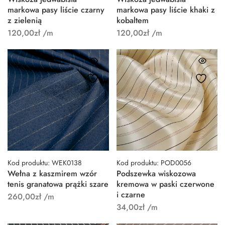
markowa pasy liście czarny
markowa pasy liście khaki z
z zielenią
kobaltem
120,00
zł
/m
120,00
zł
/m
Kod produktu: WEK0138
Kod produktu: POD0056
Wełna z kaszmirem wzór
Podszewka wiskozowa
tenis granatowa prążki szare
kremowa w paski czerwone
i czarne
260,00
zł
/m
34,00
zł
/m