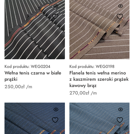
Kod produktu: WEG0204
Kod produktu: WEG0198
Wełna tenis czarna w białe
Flanela tenis wełna merino
prążki
z kaszmirem szeroki prążek
kawowy brąz
250,00
zł
/m
270,00
zł
/m