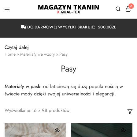
0
Magazyn
Tkanin
Warszawa
DO DARMOWEJ WYSYŁKI BRAKUJE:
500,00
ZŁ
Czytaj dalej
Home
»
Materiały we wzory
»
Pasy
Pasy
Materiały w paski
od lat cieszą się dużą popularnością w
świecie mody dzięki swojej uniwersalności i elegancji.
Wyświetlanie
16
z
98
produktów