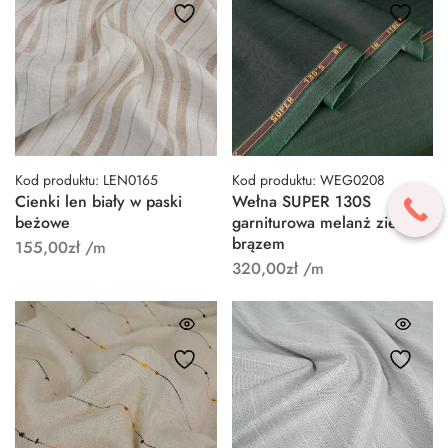
Kod produktu: LEN0165
Kod produktu: WEG0208
Cienki len biały w paski
Wełna SUPER 130S
beżowe
garniturowa melanż zieleń z
brązem
155,00
zł
/m
320,00
zł
/m