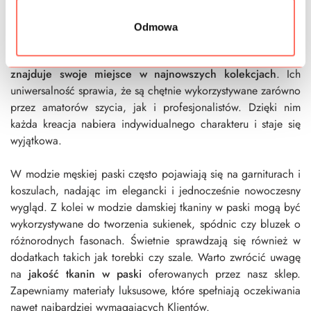
wybierany przez projektantów na całym świecie. W zależności
od grubości i koloru pasków można uzyskać różnorodne
Odmowa
efekty wizualne, które dodają dynamiki każdej kreacji.
Paski
to wzór, który nigdy nie wychodzi z mody i zawsze
znajduje swoje miejsce w najnowszych kolekcjach
. Ich
uniwersalność sprawia, że są chętnie wykorzystywane zarówno
przez amatorów szycia, jak i profesjonalistów. Dzięki nim
każda kreacja nabiera indywidualnego charakteru i staje się
wyjątkowa.
W modzie męskiej paski często pojawiają się na garniturach i
koszulach, nadając im elegancki i jednocześnie nowoczesny
wygląd. Z kolei w modzie damskiej tkaniny w paski mogą być
wykorzystywane do tworzenia sukienek, spódnic czy bluzek o
różnorodnych fasonach. Świetnie sprawdzają się również w
dodatkach takich jak torebki czy szale. Warto zwrócić uwagę
na
jakość tkanin w paski
oferowanych przez nasz sklep.
Zapewniamy materiały luksusowe, które spełniają oczekiwania
nawet najbardziej wymagających Klientów.