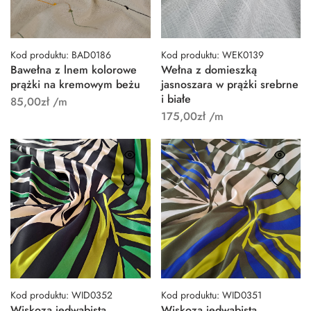
Kod produktu: BAD0186
Kod produktu: WEK0139
Bawełna z lnem kolorowe
Wełna z domieszką
prążki na kremowym beżu
jasnoszara w prążki srebrne
i białe
85,00
zł
/m
175,00
zł
/m
Kod produktu: WID0352
Kod produktu: WID0351
Wiskoza jedwabista
Wiskoza jedwabista