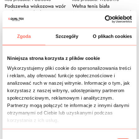
Podszewka wiskozowa wzór
Wełna tenis biała
paski szare i białe
śmietanowa w czarne prążki
34,00
zł
/m
250,00
zł
/m
Zgoda
Szczegóły
O plikach cookies
Niniejsza strona korzysta z plików cookie
Wykorzystujemy pliki cookie do spersonalizowania treści
i reklam, aby oferować funkcje społecznościowe i
analizować ruch w naszej witrynie. Informacje o tym, jak
korzystasz z naszej witryny, udostępniamy partnerom
społecznościowym, reklamowym i analitycznym.
Kod produktu: BAD0180
Kod produktu: JED0925
Partnerzy mogą połączyć te informacje z innymi danymi
Bawełna zielona wzór białe
Jedwab z połyskiem
liście i pasy na bokach
elastyczny pomarańczowy
otrzymanymi od Ciebie lub uzyskanymi podczas
pasy zygzaki
korzystania z ich usług.
160,00
zł
/m
295,00
zł
/m
W