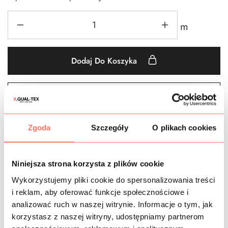
m
Dodaj Do Koszyka
Dodaj do obserwowanych
Zgoda
Szczegóły
O plikach cookies
Bawełna
,
Bawełny we wzory
,
Białe
,
Czarne
,
Geometryczne
,
Groszki
,
Materiały we wzory
,
Materiały wg koloru
,
metr
,
Nowości
,
Tkaniny
,
Żakardy
Niniejsza strona korzysta z plików cookie
Wykorzystujemy pliki cookie do spersonalizowania treści
i reklam, aby oferować funkcje społecznościowe i
analizować ruch w naszej witrynie. Informacje o tym, jak
CZAS DOSTAWY
korzystasz z naszej witryny, udostępniamy partnerom