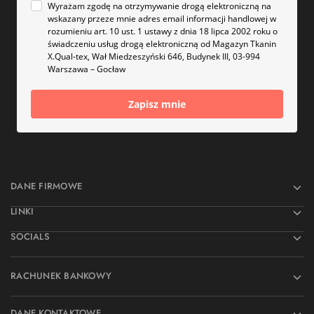
Wyrażam zgodę na otrzymywanie drogą elektroniczną na
wskazany przeze mnie adres email informacji handlowej w
rozumieniu art. 10 ust. 1 ustawy z dnia 18 lipca 2002 roku o
świadczeniu usług drogą elektroniczną od Magazyn Tkanin
X.Qual-tex, Wał Miedzeszyński 646, Budynek III, 03-994
Warszawa – Gocław
Zapisz mnie
DANE FIRMOWE
LINKI
SOCIALS
RACHUNEK BANKOWY
DANE KONTAKTOWE