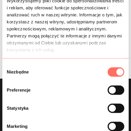
Wykorzystujemy pliki cookie do spersonalizowania treści
i reklam, aby oferować funkcje społecznościowe i
INFORMACJE DODATKOWE
analizować ruch w naszej witrynie. Informacje o tym, jak
korzystasz z naszej witryny, udostępniamy partnerom
SKŁAD
społecznościowym, reklamowym i analitycznym.
Partnerzy mogą połączyć te informacje z innymi danymi
PRÓBKI TKANIN
otrzymanymi od Ciebie lub uzyskanymi podczas
korzystania z ich usług.
BEZPIECZEŃSTWO
W
Niezbędne
y
b
ó
Preferencje
r
Zapisz się do newslettera
z
g
Statystyka
i odbierz -10%
o
d
Marketing
y