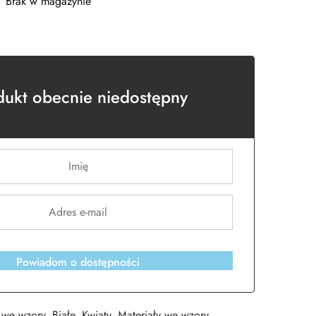
Brak w magazynie
dukt obecnie niedostępny
Powiadom o dostępności
 we wzory
,
Białe
,
Kwiaty
,
Materiały we wzory
,