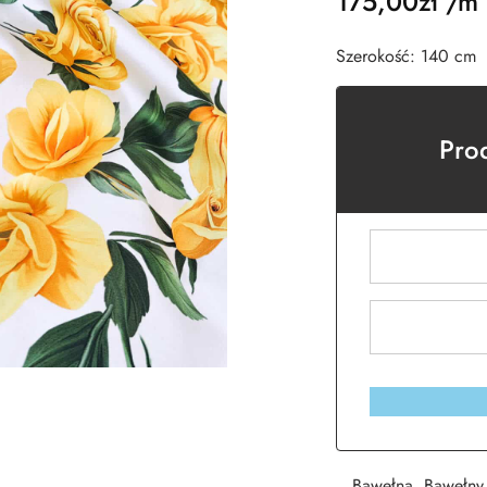
175,00
zł
/m
Szerokość: 140 cm
Pro
Bawełna
,
Bawełny