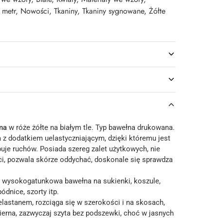
,
metr
,
Nowości
,
Tkaniny
,
Tkaniny sygnowane
,
Żółte
na
w róże żółte na białym tle. Typ bawełna drukowana.
a
z dodatkiem uelastyczniającym, dzięki któremu jest
uje ruchów. Posiada szereg zalet użytkowych, nie
oci, pozwala skórze oddychać, doskonale się sprawdza
 wysokogatunkowa bawełna na sukienki, koszule,
pódnice, szorty itp.
elastanem, rozciąga się w szerokości i na skosach,
ierna, zazwyczaj szyta bez podszewki, choć w jasnych