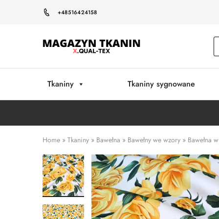
+48516424158
Magazyn
Tkanin
Warszawa
Tkaniny
Tkaniny sygnowane
Home
»
Tkaniny
»
Bawełna
»
Bawełny we wzory
»
Bawełna w 