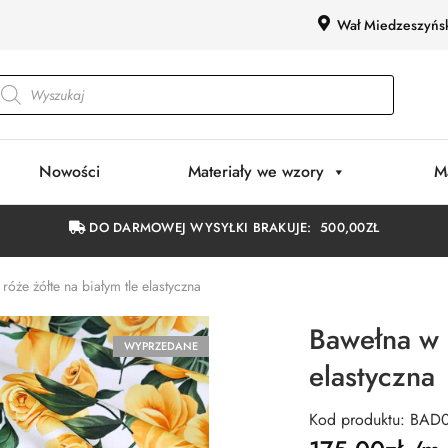
Wał Miedzeszyńs
Nowości
Materiały we wzory
M
DO DARMOWEJ WYSYŁKI BRAKUJE:
500,00
ZŁ
róże żółte na białym tle elastyczna
Bawełna w r
WYPRZEDANE
elastyczna
Kod produktu: BAD