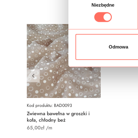
Niezbędne
y
b
ó
r
z
g
Odmowa
o
d
y
Kod produktu: BAD0093
Zwiewna bawełna w groszki i
koła, chłodny beż
65,00
zł
/m