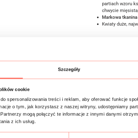
partiach wzoru k
chwycie mięsista,
Markowa tkanina
Kwiaty duże, naj
Informacje dodatk
Skład
Szczegóły
Próbki tkanin
 plików cookie
Bezpieczeństwo
do spersonalizowania treści i reklam, aby oferować funkcje sp
ormacje o tym, jak korzystasz z naszej witryny, udostępniamy p
Partnerzy mogą połączyć te informacje z innymi danymi otrzym
nia z ich usług.
Podobne produkty