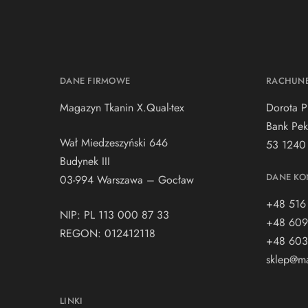
DANE FIRMOWE
RACHUN
Magazyn Tkanin X.Qual-tex
Dorota P
Bank Pek
Wał Miedzeszyński 646
53 1240
Budynek III
DANE KO
03-994 Warszawa – Gocław
+48 516
NIP: PL 113 000 87 33
+48 609
REGON: 012412118
+48 603
sklep@ma
LINKI