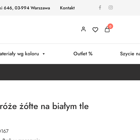
ki 646, 03-994 Warszawa
Kontakt
0
ateriały wg koloru
Outlet %
Szycie n
óże żółte na białym tle
0167