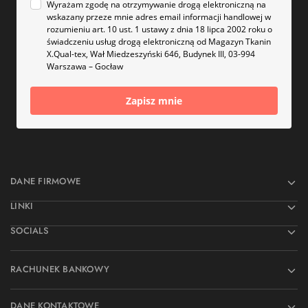
Wyrażam zgodę na otrzymywanie drogą elektroniczną na
wskazany przeze mnie adres email informacji handlowej w
rozumieniu art. 10 ust. 1 ustawy z dnia 18 lipca 2002 roku o
świadczeniu usług drogą elektroniczną od Magazyn Tkanin
X.Qual-tex, Wał Miedzeszyński 646, Budynek III, 03-994
Warszawa – Gocław
Zapisz mnie
DANE FIRMOWE
LINKI
SOCIALS
RACHUNEK BANKOWY
DANE KONTAKTOWE