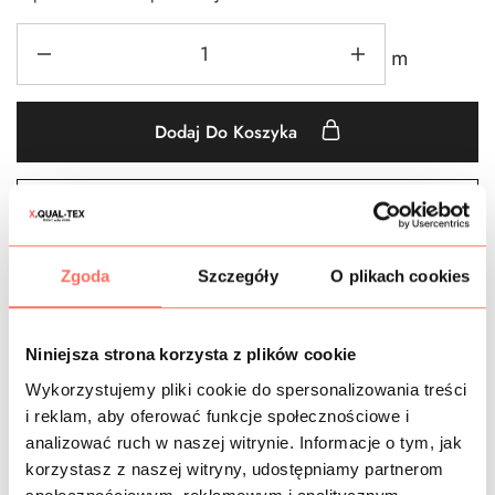
m
Dodaj Do Koszyka
Dodaj do obserwowanych
Zgoda
Szczegóły
O plikach cookies
Bawełna
,
Bawełny we wzory
,
Kwiaty
,
Materiały we wzory
,
Materiały wg koloru
,
metr
,
Nowości
,
Różowe
,
Tkaniny
Niniejsza strona korzysta z plików cookie
Wykorzystujemy pliki cookie do spersonalizowania treści
i reklam, aby oferować funkcje społecznościowe i
CZAS DOSTAWY
analizować ruch w naszej witrynie. Informacje o tym, jak
korzystasz z naszej witryny, udostępniamy partnerom
KOSZTY WYSYŁKI