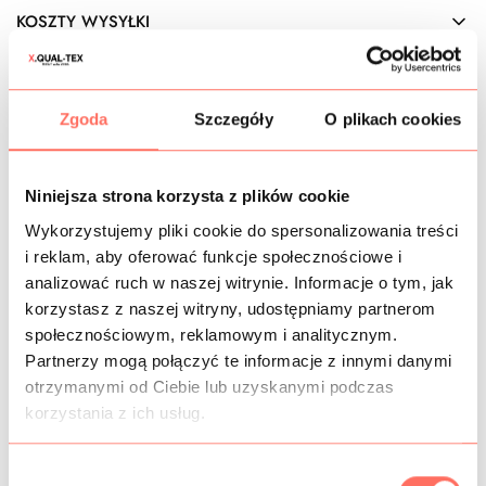
KOSZTY WYSYŁKI
OPIS
Zgoda
Szczegóły
O plikach cookies
Grubsza bawełna
z jedwabiem i wiskozą, mięsista, zwarta.
Kolor rozbielony róż w chłodnym odcieniu (idący w
kierunku lila róż). To gładka bawełna
niewymagająca
Niniejsza strona korzysta z plików cookie
podszewki,
nie prześwituje. Tkanina nie poci,
pozwala
skórze oddychać
, co daje komfort podczas noszenia ubrań
Wykorzystujemy pliki cookie do spersonalizowania treści
z niej uszytych.
i reklam, aby oferować funkcje społecznościowe i
Cechy: nieprzezierna bawełna z domieszką jedwabiu i
analizować ruch w naszej witrynie. Informacje o tym, jak
wiskozy, gładka, nieelastyczna, wytrzymała, mięsista i
korzystasz z naszej witryny, udostępniamy partnerom
zwarta, ale plastyczna, dobrze układająca się. Powierzchnia
społecznościowym, reklamowym i analitycznym.
matowa zarówno na prawej, jak i lewej stronie.
Partnerzy mogą połączyć te informacje z innymi danymi
Zastosowanie: jednolita
bawełna na
żakiet,
garsonkę,
otrzymanymi od Ciebie lub uzyskanymi podczas
garnitur damski, marynarkę, sukienkę, spódnicę, szorty itp.
Włoska bawełna
na metry, bardzo dobrej jakości.
korzystania z ich usług.
Produkcja nie jest regularna, tkanina dostępna jest w
ograniczonych ilościach. Sprzedaż od 10 cm.
W