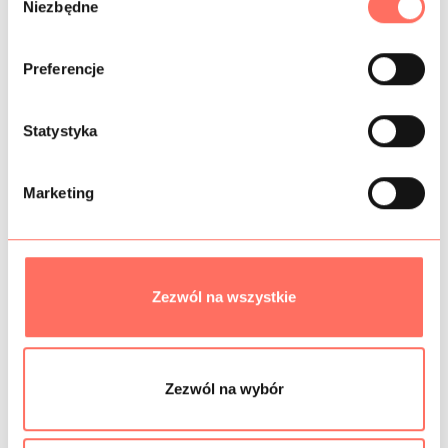
Niezbędne
y
b
ó
INFORMACJE DODATKOWE
Preferencje
r
z
SKŁAD
g
Statystyka
o
PRÓBKI TKANIN
d
Marketing
y
GRAMATURA
BEZPIECZEŃSTWO
Zezwól na wszystkie
Podobne produkty
Zezwól na wybór