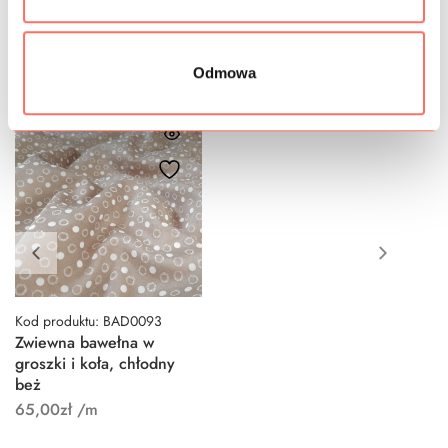
Podobne produkty
Odmowa
Kod produktu: BAD0093
Zwiewna bawełna w
groszki i koła, chłodny
beż
65,00
zł
/m