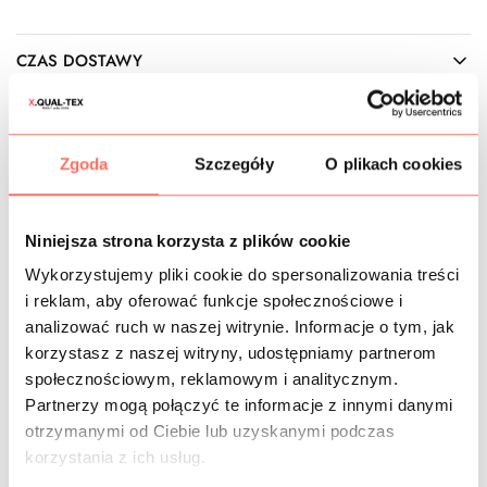
CZAS DOSTAWY
KOSZTY WYSYŁKI
Zgoda
Szczegóły
O plikach cookies
OPIS
Włoska
bawełna z jedwabiem
o matowej powierzchni typu
Niniejsza strona korzysta z plików cookie
naturale
. Kolor beżowy w jasnym i ciemnym odcieniu. Wzór
grochy, wykonane techniką żakardową. To naturalna
Wykorzystujemy pliki cookie do spersonalizowania treści
tkanina z bawełny
i jedwabiu
, bez sztucznych domieszek,
i reklam, aby oferować funkcje społecznościowe i
doskonale oddychająca, przyjemna w kontakcie z ciałem,
analizować ruch w naszej witrynie. Informacje o tym, jak
niezwykle komfortowa w użytkowaniu.
korzystasz z naszej witryny, udostępniamy partnerom
Cechy:
tkanina nieprzezierna
, zazwyczaj szyta bez
społecznościowym, reklamowym i analitycznym.
podszewki. Jest nieco grubsza niż klasyczne bawełny
Partnerzy mogą połączyć te informacje z innymi danymi
koszulowe, mięsista, zamaszysta. Nie jest sztywna,
układa
otrzymanymi od Ciebie lub uzyskanymi podczas
się miękko
. Choć jest bez elastanu, to lekko pracuje w
korzystania z ich usług.
szerokości, dając swobodę ruchów (klasa komfort).
Powierzchnia matowa.