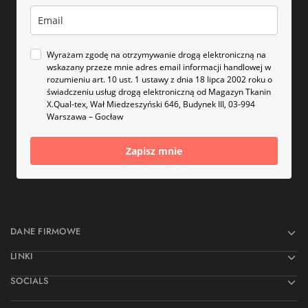
Wyrażam zgodę na otrzymywanie drogą elektroniczną na
wskazany przeze mnie adres email informacji handlowej w
rozumieniu art. 10 ust. 1 ustawy z dnia 18 lipca 2002 roku o
świadczeniu usług drogą elektroniczną od Magazyn Tkanin
X.Qual-tex, Wał Miedzeszyński 646, Budynek III, 03-994
Warszawa – Gocław
Zapisz mnie
DANE FIRMOWE
LINKI
SOCIALS