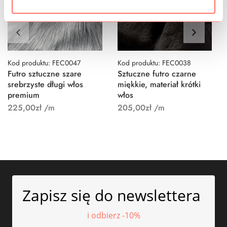
Kod produktu: FEC0047
Kod produktu: FEC0038
Futro sztuczne szare
Sztuczne futro czarne
srebrzyste długi włos
miękkie, materiał krótki
premium
włos
225,00
zł
/m
205,00
zł
/m
Zapisz się do newslettera
i odbierz -10%