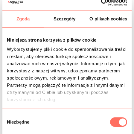
Białe
futro
sztuczne
z długim włosiem. To syntetyczny
Zgoda
Szczegóły
O plikach cookies
materiał
futrzany
(tzw.
eco futro
), który z powodzeniem
może zastąpić futro naturalne. Wyprodukowane bez użycia
materiałów pochodzenia zwierzęcego, w duchu animal
friendly. Posiada
długi włos
– ok. 6 cm. Lewa strona nie
Niniejsza strona korzysta z plików cookie
posiada okrywy włosowej. Kolor biały lekko śmietankowy.
Wykorzystujemy pliki cookie do spersonalizowania treści
Cechy: materiał puszysty w dotyku, miękki, gruby i
i reklam, aby oferować funkcje społecznościowe i
mięsisty, plastyczny, nieelastyczny, ale lekko odpręża się w
analizować ruch w naszej witrynie. Informacje o tym, jak
szerokości.
korzystasz z naszej witryny, udostępniamy partnerom
To
sztuczne futro
z długim włosem to
materiał na płaszcz
społecznościowym, reklamowym i analitycznym.
futrzany,
kurtkę i inne okrycia wierzchnie. Doskonale się
sprawdzi na kamizelkę, akcesoria i elementy odzieżowe
Partnerzy mogą połączyć te informacje z innymi danymi
takie jak kołnierz, mankiety itp.
otrzymanymi od Ciebie lub uzyskanymi podczas
Włoski materiał wysokogatunkowy. Sprzedaż od 10 cm.
korzystania z ich usług.
W
Niezbędne
y
INFORMACJE DODATKOWE
b