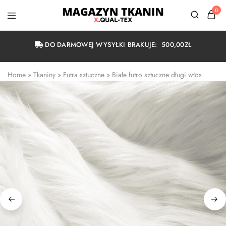
0
Magazyn
Tkanin
Warszawa
DO DARMOWEJ WYSYŁKI BRAKUJE:
500,00
ZŁ
Home
 » 
Tkaniny
 » 
Futra sztuczne
 » 
Białe futro sztuczne długi włos