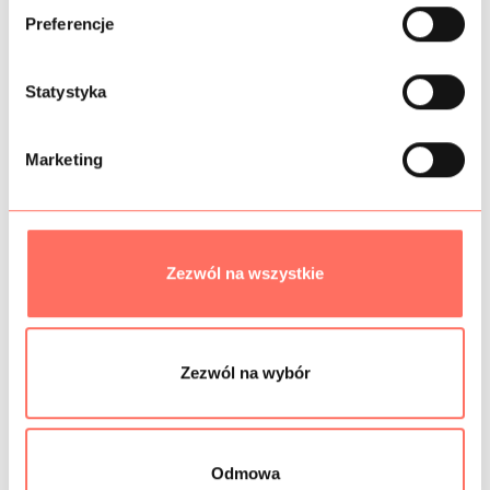
ó
SKŁAD
Preferencje
r
z
PRÓBKI TKANIN
g
Statystyka
o
GRAMATURA
d
Marketing
y
BEZPIECZEŃSTWO
Zezwól na wszystkie
Podobne produkty
Zezwól na wybór
Odmowa