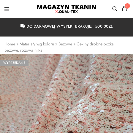
0
Magazyn
Tkanin
Warszawa
DO DARMOWEJ WYSYŁKI BRAKUJE:
500,00
ZŁ
Home
 » 
Materiały wg koloru
 » 
Beżowe
 » 
Cekiny drobne oczka 
beżowe, różowa nitka
WYPRZEDANE