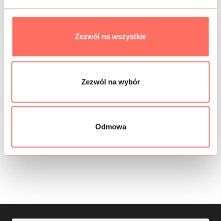
Zezwól na wszystkie
Zezwól na wybór
Kod produktu: CEK0086
Kod produktu: CEK0022
Cekiny elastyczne na
Cekiny srebrny, brąz,
Odmowa
tiulu, szampański róż
romby
220,00
zł
/m
95,00
zł
/m