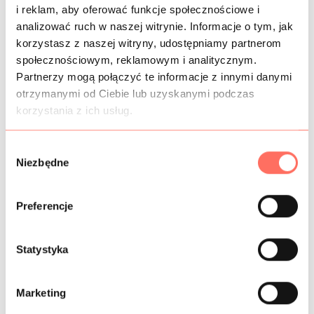
i reklam, aby oferować funkcje społecznościowe i
Cekiny na różowej, lekko elastycznej koronce.
analizować ruch w naszej witrynie. Informacje o tym, jak
korzystasz z naszej witryny, udostępniamy partnerom
społecznościowym, reklamowym i analitycznym.
Partnerzy mogą połączyć te informacje z innymi danymi
INFORMACJE DODATKOWE
otrzymanymi od Ciebie lub uzyskanymi podczas
korzystania z ich usług.
SKŁAD
W
PRÓBKI TKANIN
Niezbędne
y
b
BEZPIECZEŃSTWO
ó
Preferencje
r
z
g
Statystyka
Podobne produkty
o
d
Marketing
y