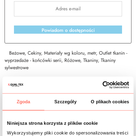
Powiadom o dostępności
Beżowe
,
Cekiny
,
Materiały wg koloru
,
metr
,
Outlet tkanin -
wyprzedaże - końcówki serii
,
Różowe
,
Tkaniny
,
Tkaniny
sylwestrowe
CZAS DOSTAWY
Zgoda
Szczegóły
O plikach cookies
KOSZTY WYSYŁKI
Niniejsza strona korzysta z plików cookie
OPIS
Wykorzystujemy pliki cookie do spersonalizowania treści