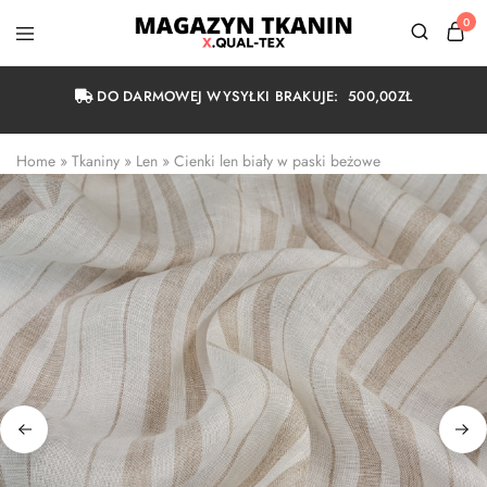
0
Magazyn
Tkanin
Warszawa
DO DARMOWEJ WYSYŁKI BRAKUJE:
500,00
ZŁ
Home
 » 
Tkaniny
 » 
Len
 » 
Cienki len biały w paski beżowe