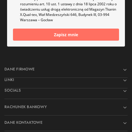
rozumieniu art. 10 ust. 1 ustawy z dnia 18 lipca 2002 roku o
świadczeniu usług drogą elektroniczną od Magazyn Tkanin
X.Qual-tex, Wał Miedzeszyński 646, Budynek III, 03-994
Warszawa – Gocław
Zapisz mnie
DANE FIRMOWE
LINKI
SOCIALS
RACHUNEK BANKOWY
DANE KONTAKTOWE