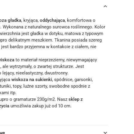
oza gładka
, kryjąca,
oddychająca
, komfortowa o
u. Wykonana z naturalnego surowca roślinnego. Kolor
wierzchnia jest gładka w dotyku, matowa z typowym
upro delikatnym meszkiem. Tkanina posiada szereg
 jest bardzo przyjemna w kontakcie z ciałem, nie
wiskoza
to materiał nieprzezierny, niewymagający
, ale wytrzymały, o zwartej strukturze. Jest
 lejący, nieelastyczny, dwustronny.
ryjąca
wiskoza
na sukienki,
spódnice, garsonki,
tuniki, topy, luźne szorty, swobodne spodnie z
ami itp.
cupro o gramaturze 230g/m2. Nasz
sklep z
zycia
umożliwia zakup już od 10 cm.
owe