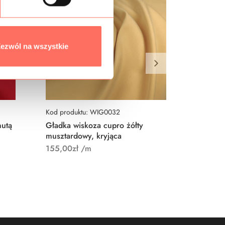
ezwól na wszystkie
Kod produktu: WIG0032
Kod prod
nutą
Gładka wiskoza cupro żółty
Wiskoza
musztardowy, kryjąca
145,00
155,00
zł
/m