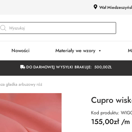
Wał Miedzeszyńs
Nowości
Materiały we wzory
M
DO DARMOWEJ WYSYŁKI BRAKUJE:
500,00
ZŁ
za gładka arbuzowy róż
Cupro wisk
Kod produktu: WIG
155,00
zł
/m