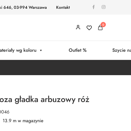
ki 646, 03-994 Warszawa
Kontakt
0
ateriały wg koloru
Outlet %
Szycie n
oza gładka arbuzowy róż
0046
13.9 m w magazynie