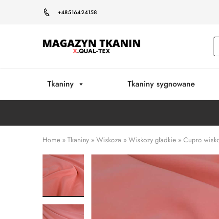
+48516424158
Magazyn
Tkanin
Warszawa
Tkaniny
Tkaniny sygnowane
Home
»
Tkaniny
»
Wiskoza
»
Wiskozy gładkie
»
Cupro wisko