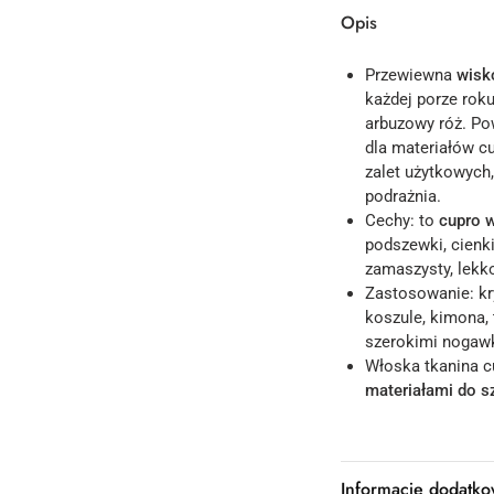
Opis
Przewiewna
wisk
każdej porze rok
arbuzowy róż. Po
dla materiałów c
zalet użytkowych,
podrażnia.
Cechy: to
cupro 
podszewki, cienki
zamaszysty, lekko
Zastosowanie: k
koszule, kimona, 
szerokimi nogawk
Włoska tkanina 
materiałami do s
Informacje dodatk