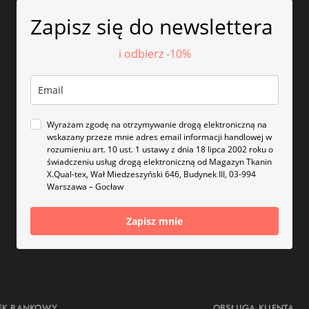
Zapisz się do newslettera
i odbierz -10%
Wyrażam zgodę na otrzymywanie drogą elektroniczną na
wskazany przeze mnie adres email informacji handlowej w
rozumieniu art. 10 ust. 1 ustawy z dnia 18 lipca 2002 roku o
świadczeniu usług drogą elektroniczną od Magazyn Tkanin
X.Qual-tex, Wał Miedzeszyński 646, Budynek III, 03-994
Warszawa – Gocław
Zapisz mnie
EK BANKOWY
OBSŁUGA KLIENTA