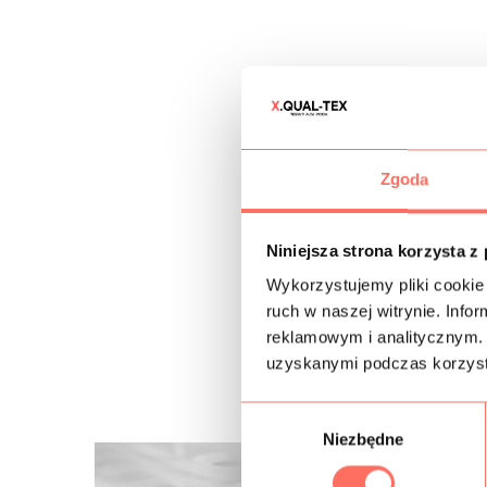
Zgoda
Niniejsza strona korzysta z
Wykorzystujemy pliki cookie 
ruch w naszej witrynie. Inf
reklamowym i analitycznym. 
uzyskanymi podczas korzysta
W
Niezbędne
y
b