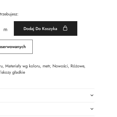
otrzebujesz:
Dodaj Do Koszyka
m
bserwowanych
ru
,
Materiały wg koloru
,
metr
,
Nowości
,
Różowe
,
iskozy gładkie