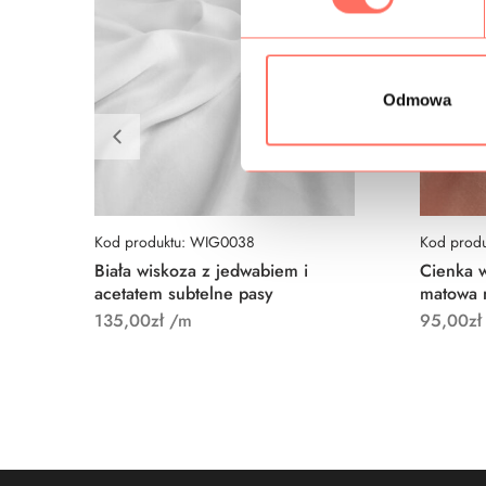
ó
r
z
g
Odmowa
o
d
y
Kod produktu: WIG0038
Kod prod
Biała wiskoza z jedwabiem i
Cienka 
acetatem subtelne pasy
matowa 
135,00
zł
/m
95,00
zł