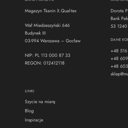
Magazyn Tkanin X.Qual-tex
Dorota P
Bank Pek
Wał Miedzeszyński 646
53 1240
Budynek III
DANE KO
03-994 Warszawa – Gocław
+48 516
NIP: PL 113 000 87 33
+48 609
REGON: 012412118
+48 603
sklep@ma
LINKI
Szycie na miarę
Blog
Inspiracje