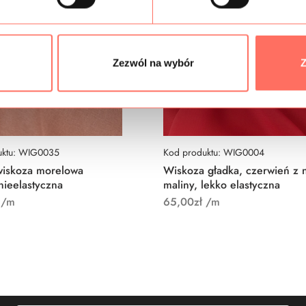
Zezwól na wybór
Z
uktu: WIG0035
Kod produktu: WIG0004
wiskoza morelowa
Wiskoza gładka, czerwień z 
nieelastyczna
maliny, lekko elastyczna
/m
65,00
zł
/m