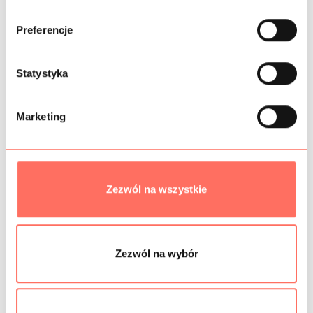
b
ó
Preferencje
r
INFORMACJE DODATKOWE
z
g
Statystyka
SKŁAD
o
d
PRÓBKI TKANIN
Marketing
y
BEZPIECZEŃSTWO
Zezwól na wszystkie
Podobne produkty
Zezwól na wybór