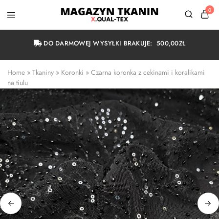
0
Magazyn
Tkanin
Warszawa
DO DARMOWEJ WYSYŁKI BRAKUJE:
500,00
ZŁ
Home
 » 
Tkaniny
 » 
Koronki
 » 
Czarna koronka z cekinami i koralikami 
na tiulu