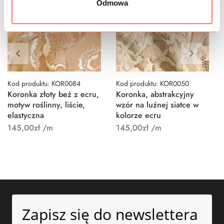
Odmowa
Kod produktu: KOR0084
Kod produktu: KOR0050
Koronka złoty beż z ecru,
Koronka, abstrakcyjny
motyw roślinny, liście,
wzór na luźnej siatce w
elastyczna
kolorze ecru
145,00
zł
/m
145,00
zł
/m
Zapisz się do newslettera