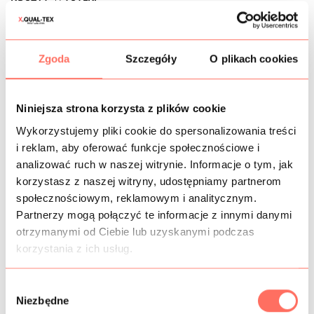
OPIS
Zgoda
Szczegóły
O plikach cookies
Lekka
koronka z cekinami
i koralikami na tiulu
elastycznym. Kolor czarny zarówno siatki, pajetek i
koralików. Wzór roślinny gałązki, bardzo subtelny, dość
Niniejsza strona korzysta z plików cookie
rzadki.
Cechy: to cekinowa
koronka z zakończeniem
po obu
Wykorzystujemy pliki cookie do spersonalizowania treści
stronach, co znacznie ułatwia szycie i pozwala elegancko
i reklam, aby oferować funkcje społecznościowe i
wykończyć odzież. Jest prześwitująca, zazwyczaj szyta z
analizować ruch w naszej witrynie. Informacje o tym, jak
podszewką, ale efektownie prezentuje się też na modnych,
korzystasz z naszej witryny, udostępniamy partnerom
zupełnie przeziernych sukienkach i innych kreacjach
społecznościowym, reklamowym i analitycznym.
niczym te widywane na światowych pokazach mody. Jest
Partnerzy mogą połączyć te informacje z innymi danymi
elastyczna
, dość lekka w porównaniu z innymi materiałami
otrzymanymi od Ciebie lub uzyskanymi podczas
cekinowymi, pięknie połyskuje w świetle.
korzystania z ich usług.
Zastosowanie: ta czarna koronka tiulowa to przezierny
materiał na sukienki
, bluzki, spódnice itp.
Produkcja włoska
, jakość bardzo dobra. Sprzedaż od 10
W
cm.
Niezbędne
y