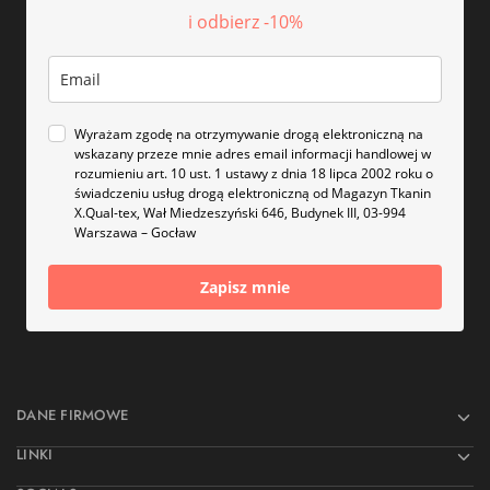
i odbierz -10%
Wyrażam zgodę na otrzymywanie drogą elektroniczną na
wskazany przeze mnie adres email informacji handlowej w
rozumieniu art. 10 ust. 1 ustawy z dnia 18 lipca 2002 roku o
świadczeniu usług drogą elektroniczną od Magazyn Tkanin
X.Qual-tex, Wał Miedzeszyński 646, Budynek III, 03-994
Warszawa – Gocław
Zapisz mnie
DANE FIRMOWE
LINKI