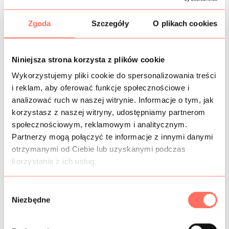
KOSZTY WYSYŁKI
Zgoda
Szczegóły
O plikach cookies
OPIS
Niniejsza strona korzysta z plików cookie
Syntetyczna tkanina gładka typu
krepa cady.
Do produkcji
Wykorzystujemy pliki cookie do spersonalizowania treści
użyto wysokojakościowego poliestru, wiskozy, acetatu i
i reklam, aby oferować funkcje społecznościowe i
elastanu. Kolor czarny klasyczny.
analizować ruch w naszej witrynie. Informacje o tym, jak
Tkanina jest gładka, elastyczna, niegniotliwa, mięsista,
korzystasz z naszej witryny, udostępniamy partnerom
lejąca.
społecznościowym, reklamowym i analitycznym.
Ta gładka krepa syntetyczna przeznaczona jest na: suknie,
Partnerzy mogą połączyć te informacje z innymi danymi
bluzki, sukienki, spodnie, spódnice itp.
otrzymanymi od Ciebie lub uzyskanymi podczas
Produkt wysokiej klasy. SUPER JAKOŚĆ! Pochodzenie
Włochy.
korzystania z ich usług.
W
Niezbędne
y
INFORMACJE DODATKOWE
b
ó