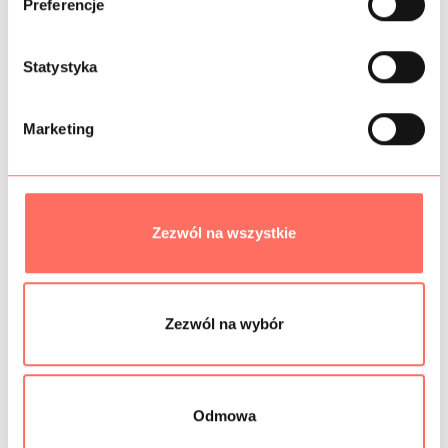
SKŁAD
Preferencje
r
z
PRÓBKI TKANIN
g
Statystyka
o
GRAMATURA
d
Marketing
y
BEZPIECZEŃSTWO
Zezwól na wszystkie
Podobne produkty
Zezwól na wybór
PROMOCJA
38%
Odmowa