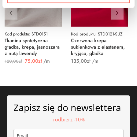
Kod produktu: STD0151
Kod produktu: STD0121-SUZ
Tkanina syntetyczna
Czerwona krepa
gładka, krepa, jasnoszara
sukienkowa z elastanem,
z nutą lawendy
kryjąca, gładka
75,00
zł
/m
135,00
zł
/m
120,00
zł
Zapisz się do newslettera
i odbierz -10%