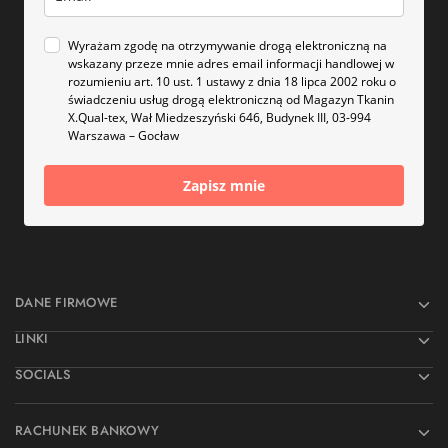
Wyrażam zgodę na otrzymywanie drogą elektroniczną na
wskazany przeze mnie adres email informacji handlowej w
rozumieniu art. 10 ust. 1 ustawy z dnia 18 lipca 2002 roku o
świadczeniu usług drogą elektroniczną od Magazyn Tkanin
X.Qual-tex, Wał Miedzeszyński 646, Budynek III, 03-994
Warszawa – Gocław
Zapisz mnie
DANE FIRMOWE
LINKI
SOCIALS
RACHUNEK BANKOWY