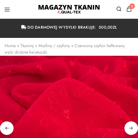
0
Magazyn
Tkanin
Warszawa
DO DARMOWEJ WYSYŁKI BRAKUJE:
500,00
ZŁ
Home
 » 
Tkaniny
 » 
Muśliny / szyfony
 » 
Czerwony szyfon haftowany 
wzór drobne kwiatuszki