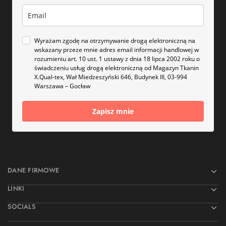
Wyrażam zgodę na otrzymywanie drogą elektroniczną na
wskazany przeze mnie adres email informacji handlowej w
rozumieniu art. 10 ust. 1 ustawy z dnia 18 lipca 2002 roku o
świadczeniu usług drogą elektroniczną od Magazyn Tkanin
X.Qual-tex, Wał Miedzeszyński 646, Budynek III, 03-994
Warszawa – Gocław
Zapisz mnie
DANE FIRMOWE
LINKI
SOCIALS