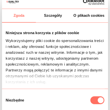
KOSZTY WYSYŁKI
Zgoda
Szczegóły
O plikach cookies
OPIS
Włoski, czerwony
szyfon haftowany
we wzór drobne
Niniejsza strona korzysta z plików cookie
kwiatuszki ze sprężynkami. Wykonany z wysokiej jakości
poliestru.
Wykorzystujemy pliki cookie do spersonalizowania treści
Cechy: materiał przezierny, zwiewny, lekki, cienki. Jest
i reklam, aby oferować funkcje społecznościowe i
nieelastyczny, prześwituje, także w wielu przypadkach
analizować ruch w naszej witrynie. Informacje o tym, jak
stosuje się go z podszewką. Powierzchnia matowa, haft z
korzystasz z naszej witryny, udostępniamy partnerom
lekko błyszczącej nici. Na bokach tkaniny znajdują się
społecznościowym, reklamowym i analitycznym.
kilkucentymetrowe raporty bez wzoru.
Partnerzy mogą połączyć te informacje z innymi danymi
Zastosowanie: ten poliestrowy szyfon czerwony to
otrzymanymi od Ciebie lub uzyskanymi podczas
materiał na sukienki,
spódnice, bluzki, parea itp.
korzystania z ich usług.
Tkanina z Włoch
, bardzo dobrej jakości. Sprzedaż od 10
cm.
Kwiatki małe, pojedynczy ma ok. 9 mm.
W
Niezbędne
y
b