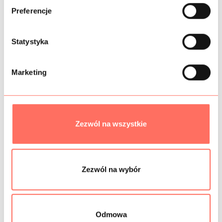
ó
INFORMACJE DODATKOWE
Preferencje
r
z
SKŁAD
g
Statystyka
o
PRÓBKI TKANIN
d
Marketing
y
BEZPIECZEŃSTWO
Zezwól na wszystkie
Podobne produkty
Zezwól na wybór
Odmowa