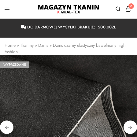
0
Magazyn
Tkanin
Warszawa
DO DARMOWEJ WYSYŁKI BRAKUJE:
500,00
ZŁ
Home
 » 
Tkaniny
 » 
Dżins
 » 
Dżins czarny elastyczny bawełniany high 
fashion
WYPRZEDANE