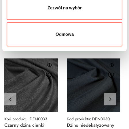
BEZPIECZEŃSTWO
Zezwól na wybór
Podobne produkty
Odmowa
Kod produktu: DEN0033
Kod produktu: DEN0030
Czarny dżins cienki
Dżins niedekatyzowany