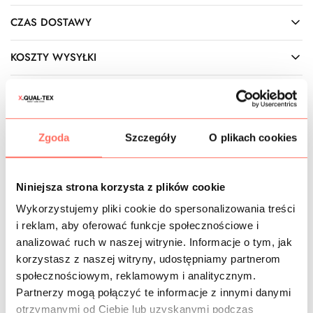
CZAS DOSTAWY
KOSZTY WYSYŁKI
OPIS
Włoski
dżins czarny elastyczny,
idealny do stworzenia
Zgoda
Szczegóły
O plikach cookies
wyjątkowych, modowych kreacji w stylu high fashion.
Wyróżnia się nieco wyższą sztywnością, co pozwala na
spełnianie najśmielszych wizji projektanta i tworzenie
form, wręcz konstrukcji odstających od ciała. Doskonale
Niniejsza strona korzysta z plików cookie
się sprawdzi nie tylko na klasyczną odzież, ale też np.
Wykorzystujemy pliki cookie do spersonalizowania treści
awangardowe, obszerne spodnie czy ekstrawagancki
i reklam, aby oferować funkcje społecznościowe i
płaszcz o niecodziennym fasonie. Doskonale łączy
analizować ruch w naszej witrynie. Informacje o tym, jak
nowoczesną formę z ciekawą powierzchnią z nutą retro.
korzystasz z naszej witryny, udostępniamy partnerom
Cechy: to
bawełniany denim
z dodatkiem elastanu,
społecznościowym, reklamowym i analitycznym.
nieprzezierny, zwarty, dość sztywny, utrzymujący formę,
Partnerzy mogą połączyć te informacje z innymi danymi
średniej grubości, matowy, oddychający.
Przeznaczenie: ten czarny dżins to materiał na spodnie
otrzymanymi od Ciebie lub uzyskanymi podczas