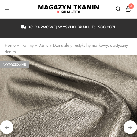
0
Magazyn
Tkanin
Warszawa
DO DARMOWEJ WYSYŁKI BRAKUJE:
500,00
ZŁ
Home
 » 
Tkaniny
 » 
Dżins
 » 
Dżins złoty rustykalny markowy, elastyczny 
denim
WYPRZEDANE