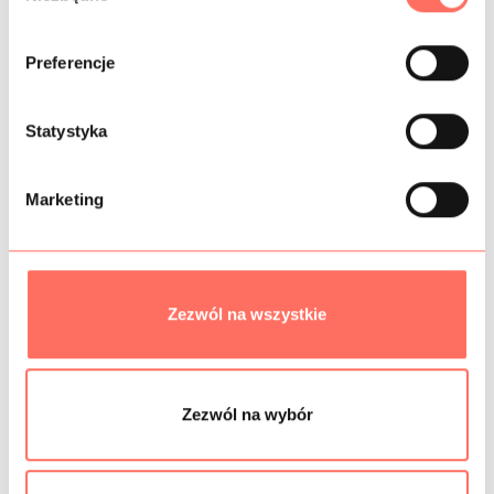
b
ó
Preferencje
INFORMACJE DODATKOWE
r
z
SKŁAD
g
Statystyka
o
PRÓBKI TKANIN
d
Marketing
y
GRAMATURA
BEZPIECZEŃSTWO
Zezwól na wszystkie
Podobne produkty
Zezwól na wybór