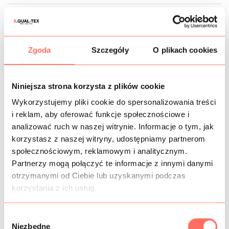
CZAS DOSTAWY
KOSZTY WYSYŁKI
Zgoda
Szczegóły
O plikach cookies
OPIS
Niniejsza strona korzysta z plików cookie
Elastyczny
dżins złoty
markowy. To jednolity materiał
Wykorzystujemy pliki cookie do spersonalizowania treści
jeansowy typu
denim
z bawełny z elastanem, z błyszczącą
powierzchnią w odcieniu rustykalnego złota.
i reklam, aby oferować funkcje społecznościowe i
Cechy: bawełniany
dżins elastyczny
w szerokości i po
analizować ruch w naszej witrynie. Informacje o tym, jak
skosach, 100% kryjący, zwarty, wytrzymały, mięsisty,
korzystasz z naszej witryny, udostępniamy partnerom
plastyczny. Lekko utrzymuje formę, bardzo dobrze się
społecznościowym, reklamowym i analitycznym.
układa.
Partnerzy mogą połączyć te informacje z innymi danymi
Zastosowanie: ten
markowy dżins błyszczący
to materiał
otrzymanymi od Ciebie lub uzyskanymi podczas
na spodnie, marynarki, kurtki i płaszcze przejściowe,
korzystania z ich usług.
spódnice, sukienki, szorty itp.
Włoski
jeans premium
, doskonałej jakości. Sprzedaż od 10
cm. Dostępność limitowana.
W
Niezbędne
y