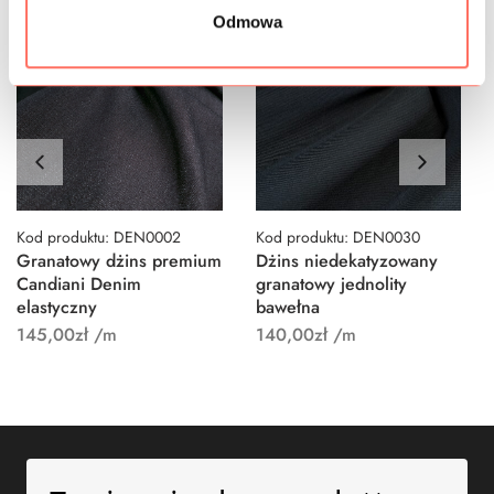
Odmowa
Kod produktu: DEN0002
Kod produktu: DEN0030
Granatowy dżins premium
Dżins niedekatyzowany
Candiani Denim
granatowy jednolity
elastyczny
bawełna
145,00
zł
/m
140,00
zł
/m