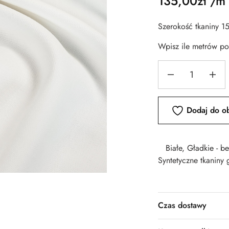
135,00
zł
/m
Szerokość tkaniny 1
Wpisz ile metrów p
Dodaj do o
Białe
,
Gładkie - b
Syntetyczne tkaniny 
Czas dostawy