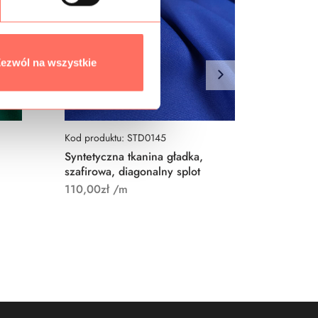
ezwól na wszystkie
Kod produktu: STD0145
Kod prod
Syntetyczna tkanina gładka,
Tkanina
szafirowa, diagonalny splot
krepa, 
110,00
zł
/m
130,00