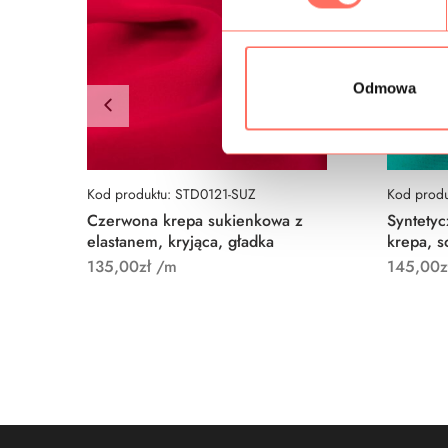
ó
r
z
g
Odmowa
o
d
y
Kod produktu: STD0121-SUZ
Kod prod
Czerwona krepa sukienkowa z
Syntetyc
elastanem, kryjąca, gładka
krepa, s
135,00
zł
/m
145,00
z