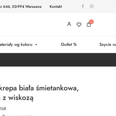
ki 646, 03-994 Warszawa
Kontakt
0
ateriały wg koloru
Outlet %
Szycie n
 krepa biała śmietankowa,
a z wiskozą
0168