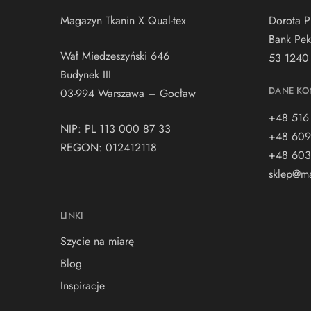
Magazyn Tkanin X.Qual-tex
Dorota P
Bank Pek
Wał Miedzeszyński 646
53 1240
Budynek III
DANE KO
03-994 Warszawa – Gocław
+48 516
NIP: PL 113 000 87 33
+48 609
REGON: 012412118
+48 603
sklep@ma
LINKI
Szycie na miarę
Blog
Inspiracje