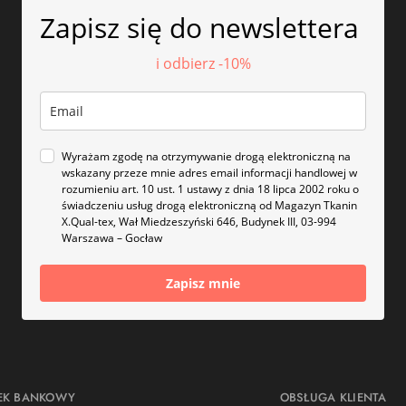
Zapisz się do newslettera
i odbierz -10%
Wyrażam zgodę na otrzymywanie drogą elektroniczną na
wskazany przeze mnie adres email informacji handlowej w
rozumieniu art. 10 ust. 1 ustawy z dnia 18 lipca 2002 roku o
świadczeniu usług drogą elektroniczną od Magazyn Tkanin
X.Qual-tex, Wał Miedzeszyński 646, Budynek III, 03-994
Warszawa – Gocław
Zapisz mnie
EK BANKOWY
OBSŁUGA KLIENTA