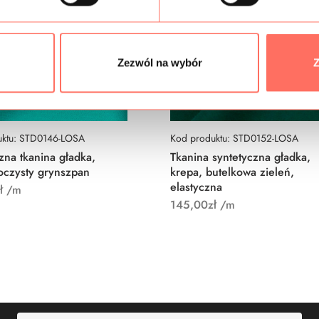
Zezwól na wybór
Z
uktu: STD0146-LOSA
Kod produktu: STD0152-LOSA
zna tkanina gładka,
Tkanina syntetyczna gładka,
oczysty grynszpan
krepa, butelkowa zieleń,
elastyczna
ł
/m
145,00
zł
/m