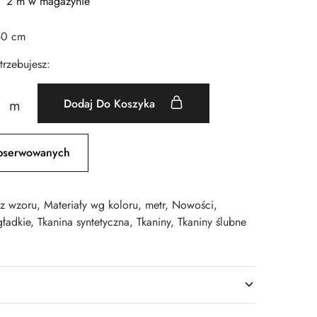
2 m w magazynie
50 cm
otrzebujesz:
Dodaj Do Koszyka
m
bserwowanych
ez wzoru
,
Materiały wg koloru
,
metr
,
Nowości
,
gładkie
,
Tkanina syntetyczna
,
Tkaniny
,
Tkaniny ślubne