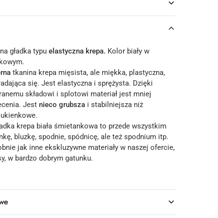
ina gładka typu
elastyczna krepa.
Kolor biały w
nkowym.
erna
tkanina krepa mięsista, ale miękka, plastyczna,
adająca się. Jest elastyczna i sprężysta. Dzięki
anemu składowi i splotowi materiał jest mniej
ecenia. Jest
nieco grubsza
i stabilniejsza niż
sukienkowe.
adka krepa biała śmietankowa to przede wszystkim
nkę, bluzkę, spodnie, spódnicę, ale też spodnium itp.
obnie jak inne ekskluzywne materiały w naszej ofercie,
sy, w bardzo dobrym gatunku.
owe