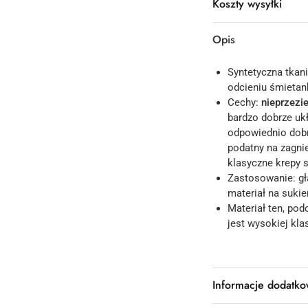
Koszty wysyłki
Opis
Syntetyczna tkan
odcieniu śmieta
Cechy:
nieprzezi
bardzo dobrze ukł
odpowiednio dobr
podatny na zagni
klasyczne krepy 
Zastosowanie: gł
materiał na sukie
Materiał ten, pod
jest wysokiej kla
Informacje dodatk