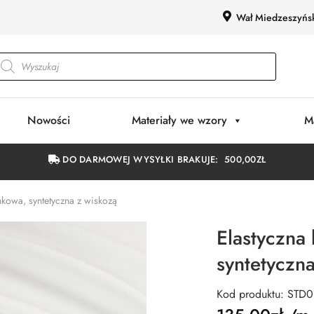
Wał Miedzeszyńs
Nowości
Materiały we wzory
M
DO DARMOWEJ WYSYŁKI BRAKUJE:
500,00
ZŁ
nkowa, syntetyczna z wiskozą
Elastyczna
syntetyczn
Kod produktu: STD