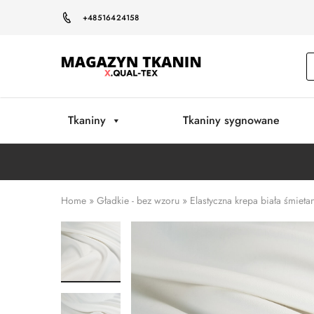
+48516424158
Magazyn
Tkanin
Warszawa
Tkaniny
Tkaniny sygnowane
Home
»
Gładkie - bez wzoru
»
Elastyczna krepa biała śmieta