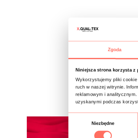
Zgoda
Niniejsza strona korzysta z
Wykorzystujemy pliki cookie 
ruch w naszej witrynie. Inf
reklamowym i analitycznym. 
uzyskanymi podczas korzysta
W
Niezbędne
y
b