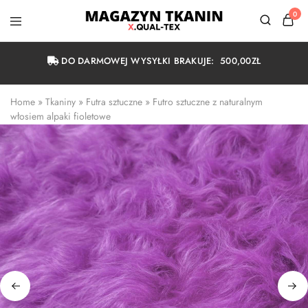
0
Magazyn
Tkanin
Warszawa
DO DARMOWEJ WYSYŁKI BRAKUJE:
500,00
ZŁ
Home
 » 
Tkaniny
 » 
Futra sztuczne
 » 
Futro sztuczne z naturalnym 
włosiem alpaki fioletowe