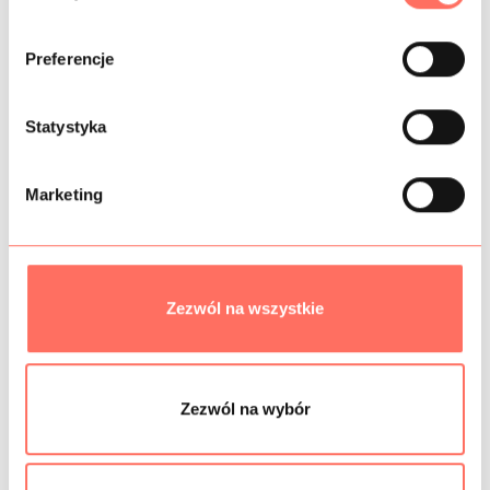
b
ó
Preferencje
r
INFORMACJE DODATKOWE
z
g
Statystyka
SKŁAD
o
d
Marketing
PRÓBKI TKANIN
y
BEZPIECZEŃSTWO
Zezwól na wszystkie
Podobne produkty
Zezwól na wybór