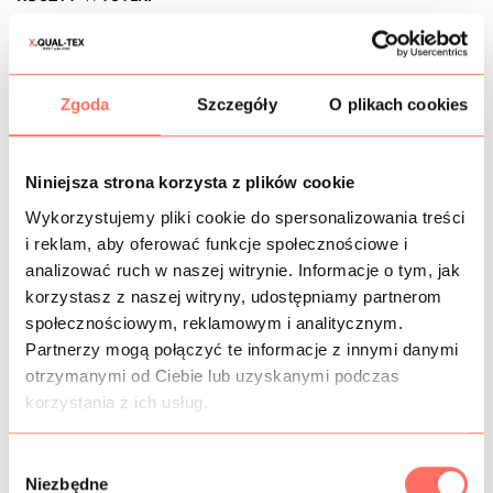
OPIS
Markowe futro
sztuczne
z naturalnym włosiem alpaki
,
Zgoda
Szczegóły
O plikach cookies
znane ze światowych wybiegów. Kolor ametystowy fiolet.
To
puszysty materiał futrzany
premium, który
zdecydowanie wyróżnia się spośród innych futer
Niniejsza strona korzysta z plików cookie
sztucznych – wierzch to
futro naturalne
. W syntetyczny
Wykorzystujemy pliki cookie do spersonalizowania treści
podkład trwale wczepiono barwione, naturalne włosie
i reklam, aby oferować funkcje społecznościowe i
pozyskane z alpaki. Proces produkcyjny jest zgodny z
zasadą „animal friendly”. Okrywa włosowa jest
analizować ruch w naszej witrynie. Informacje o tym, jak
jednostronna. Futerko milutkie w dotyku.
korzystasz z naszej witryny, udostępniamy partnerom
Zastosowanie: to fioletowe futro sztuczne to ciepły
społecznościowym, reklamowym i analitycznym.
materiał na futrzany płaszcz
lub kurtkę, kamizelkę oraz
Partnerzy mogą połączyć te informacje z innymi danymi
inne okrycia wierzchnie. Sprawdzi się również na dodatki i
otrzymanymi od Ciebie lub uzyskanymi podczas
części odzieży typu kołnierze futerkowe, mankiety itp.
korzystania z ich usług.
Cechy:
materiał gruby,
ciepły, mięsisty, zwarty,
nieelastyczny, nieprzezierny, matowy.
W
Włoskie
futro premium
, doskonałej jakości. Sprzedaż od
Niezbędne
10 cm.
y