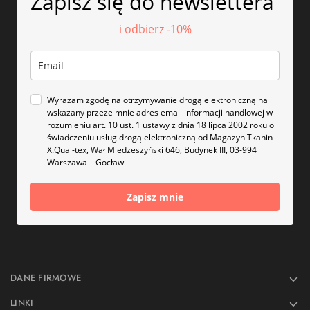
Zapisz się do newslettera
i odbierz -10%
Wyrażam zgodę na otrzymywanie drogą elektroniczną na
wskazany przeze mnie adres email informacji handlowej w
rozumieniu art. 10 ust. 1 ustawy z dnia 18 lipca 2002 roku o
świadczeniu usług drogą elektroniczną od Magazyn Tkanin
X.Qual-tex, Wał Miedzeszyński 646, Budynek III, 03-994
Warszawa – Gocław
Zapisz mnie
DANE FIRMOWE
LINKI