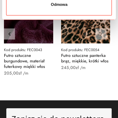
Odmowa
Kod produktu: FEC0043
Kod produktu: FEC0054
Futro sztuczne
Futro sztuczne panterka
burgundowe, materiał
brąz, miękkie, krótki włos
futerkowy miękki włos
245,00
zł
/m
205,00
zł
/m