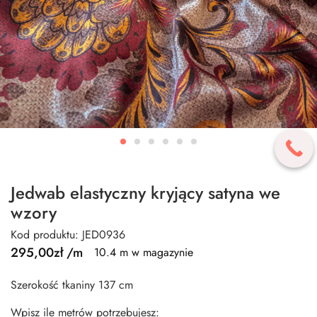
Jedwab elastyczny kryjący satyna we
wzory
Kod produktu: JED0936
295,00
zł
/m
10.4 m w magazynie
Szerokość tkaniny 137 cm
Wpisz ile metrów potrzebujesz: