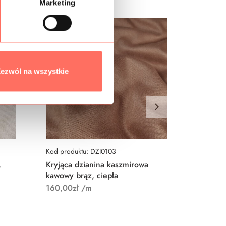
Marketing
ezwól na wszystkie
Kod produktu: DZI0103
Kod prod
,
Kryjąca dzianina kaszmirowa
Dzianin
kawowy brąz, ciepła
sweterk
160,00
zł
/m
160,00