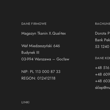
DANE FIRMOWE
RACHUN
Magazyn Tkanin X.Qual-tex
Dorota P
Bank Pek
Wał Miedzeszyński 646
53 1240
Budynek III
DANE KO
03-994 Warszawa – Gocław
+48 516
NIP: PL 113 000 87 33
+48 609
REGON: 012412118
+48 603
sklep@ma
LINKI