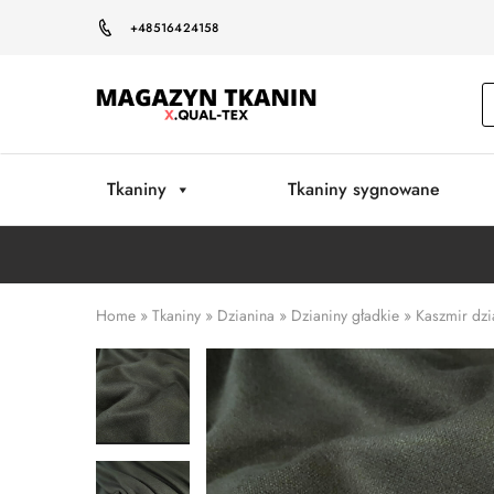
+48516424158
Magazyn
Tkanin
Warszawa
Tkaniny
Tkaniny sygnowane
Home
»
Tkaniny
»
Dzianina
»
Dzianiny gładkie
»
Kaszmir dzi