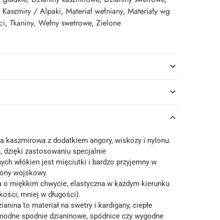
,
Kaszmiry / Alpaki
,
Materiał wełniany
,
Materiały wg
ci
,
Tkaniny
,
Wełny swetrowe
,
Zielone
a kaszmirowa z dodatkiem angory, wiskozy i nylonu.
, dzięki zastosowaniu specjalnie
ch włókien jest mięciutki i bardzo przyjemny w
elony wojskowy.
na o miękkim chwycie, elastyczna w każdym kierunku
ości, mniej w długości).
anina to materiał na swetry i kardigany, ciepłe
ż modne spodnie dzianinowe, spódnice czy wygodne