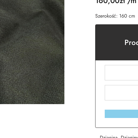
160,00
zł
/m
Szerokość: 160 cm
Pro
Dzianina
,
Dzianiny