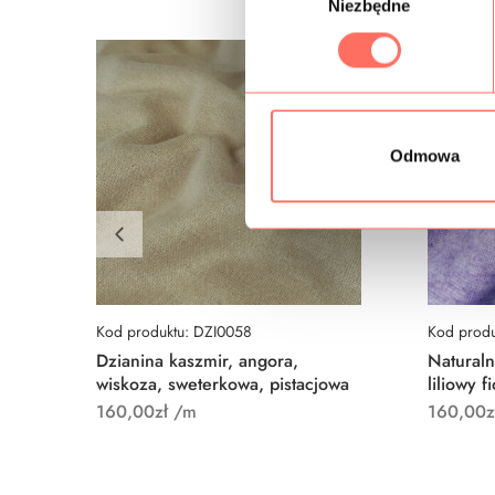
Niezbędne
y
b
ó
r
z
g
Odmowa
o
d
y
Kod produktu: DZI0058
Kod produ
Dzianina kaszmir, angora,
Naturaln
wiskoza, sweterkowa, pistacjowa
liliowy f
160,00
zł
/m
160,00
z