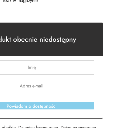
Brak w magazynie
dukt obecnie niedostępny
Powiadom o dostępności
 gładkie
,
Dzianiny kaszmirowe
,
Dzianiny swetrowe
,