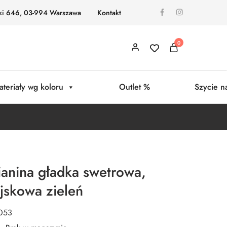
ki 646, 03-994 Warszawa
Kontakt
0
ateriały wg koloru
Outlet %
Szycie n
ianina gładka swetrowa,
jskowa zieleń
0053