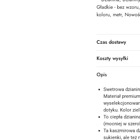
Gładkie - bez wzoru
koloru
,
metr
,
Nowoś
Czas dostawy
Koszty wysyłki
Opis
Swetrowa dzianin
Materiał premium
wyselekcjonowany
dotyku. Kolor zi
To ciepła dziani
(mocniej w szerok
Ta kaszmirowa dzi
sukienki, ale te