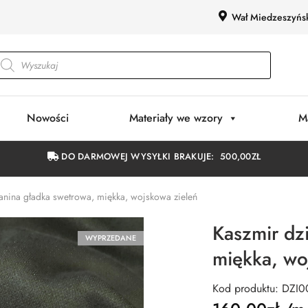
Wał Miedzeszyńs
Nowości
Materiały we wzory
M
DO DARMOWEJ WYSYŁKI BRAKUJE:
500,00
ZŁ
anina gładka swetrowa, miękka, wojskowa zieleń
Kaszmir dz
WYPRZEDANE
miękka, wo
Kod produktu: DZI