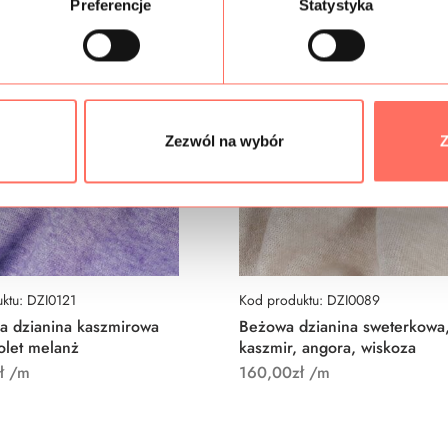
Preferencje
Statystyka
Zezwól na wybór
Z
ktu: DZI0121
Kod produktu: DZI0089
a dzianina kaszmirowa
Beżowa dzianina sweterkowa
iolet melanż
kaszmir, angora, wiskoza
ł
/m
160,00
zł
/m