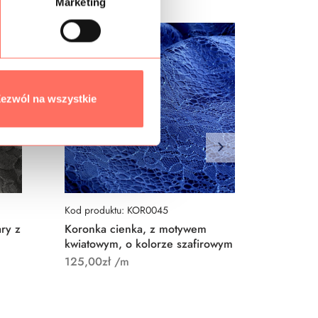
Marketing
ezwól na wszystkie
Kod produktu: KOR0045
Kod prod
ry z
Koronka cienka, z motywem
Koronka
kwiatowym, o kolorze szafirowym
roślinny
125,00
zł
/m
145,00