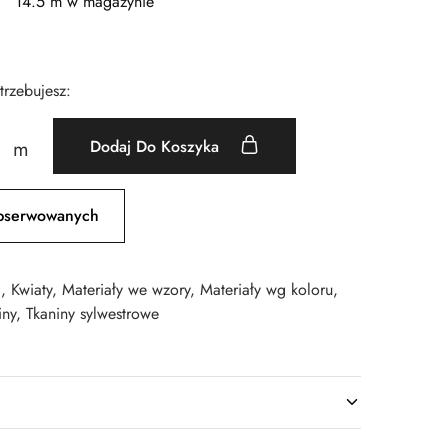
14.5 m w magazynie
otrzebujesz:
Dodaj Do Koszyka
m
bserwowanych
i
,
Kwiaty
,
Materiały we wzory
,
Materiały wg koloru
,
iny
,
Tkaniny sylwestrowe