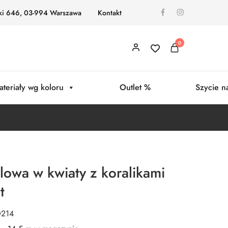
ki 646, 03-994 Warszawa
Kontakt
0
ateriały wg koloru
Outlet %
Szycie n
lowa w kwiaty z koralikami
t
0214