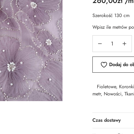
260,00
zł
/m
Szerokość 130 cm
Wpisz ile metrów p
Dodaj do o
Fioletowe
,
Koronk
metr
,
Nowości
,
Tkan
Czas dostawy