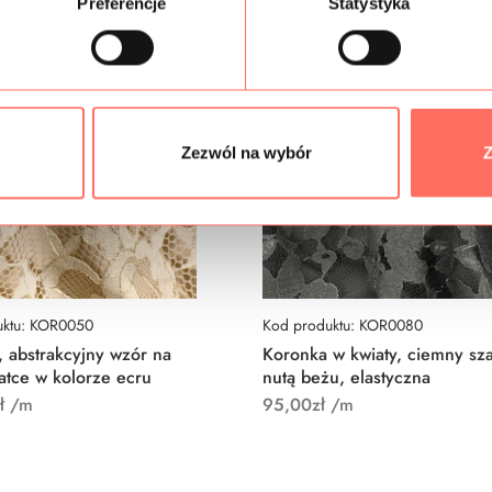
Preferencje
Statystyka
Zezwól na wybór
Z
uktu: KOR0050
Kod produktu: KOR0080
 abstrakcyjny wzór na
Koronka w kwiaty, ciemny sza
iatce w kolorze ecru
nutą beżu, elastyczna
ł
/m
95,00
zł
/m