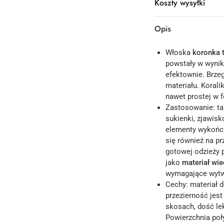
Koszty wysyłki
Opis
Włoska
koronka
powstały w wynik
efektownie. Brzeg
materiału. Korali
nawet prostej w f
Zastosowanie: t
sukienki, zjawisk
elementy wykończ
się również na p
gotowej odzieży 
jako
materiał wi
wymagające wytw
Cechy: materiał d
przezierność jest
skosach, dość le
Powierzchnia poły