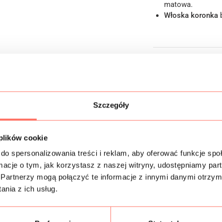
matowa.
Włoska koronka
b
Informacje dodatk
Skład
Szczegóły
Próbki tkanin
Bezpieczeństwo
 plików cookie
do spersonalizowania treści i reklam, aby oferować funkcje sp
ormacje o tym, jak korzystasz z naszej witryny, udostępniamy p
Partnerzy mogą połączyć te informacje z innymi danymi otrzym
nia z ich usług.
Podobne produkty