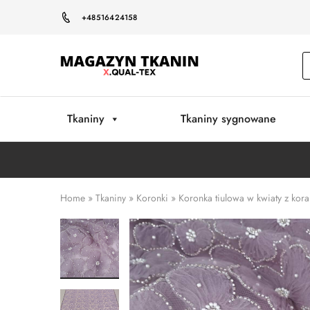
+48516424158
Magazyn
Tkanin
Warszawa
Tkaniny
Tkaniny sygnowane
Home
»
Tkaniny
»
Koronki
»
Koronka tiulowa w kwiaty z korali