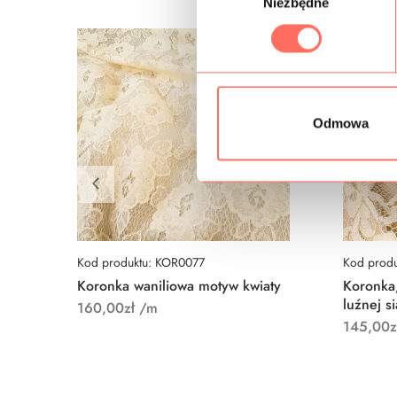
Niezbędne
y
b
ó
r
z
g
Odmowa
o
d
y
Kod produktu: KOR0077
Kod prod
Koronka waniliowa motyw kwiaty
Koronka,
luźnej s
160,00
zł
/m
145,00
z