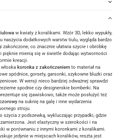
tiulowa
w kwiaty z koralikami. Wzór 3D, lekko wypukły,
u naszycia dodatkowych warstw tiulu, wygląda bardzo
i zakończone, co znacznie ułatwia szycie i obróbkę
ki pięknie mienią się w świetle dodając wytworności
ormie kreacji.
a włoska
koronka z zakończeniem
to materiał na
owe spódnice, gorsety, garsonki, szykowne bluzki oraz
eniowe. W wersji nieco bardziej odważnej sprawdzi
rzezierne spodnie czy designerskie bomberki. Na
prezentuje się zjawiskowo, także może posłużyć też
eczorowy
na suknię na galę i inne wydarzenia
ornego stroju.
o szycia z podszewką, wykluczając przypadki, gdzie
 zamierzona. Jest elastyczny w szerokości i na
kki w porównaniu z innymi koronkami z koralikami.
skuje jedynie w miejscach koralików, reszta jest