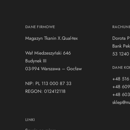
DANE FIRMOWE
RACHUN
Magazyn Tkanin X.Qual-tex
Dorota P
Bank Pek
Wał Miedzeszyński 646
53 1240
Budynek III
DANE KO
03-994 Warszawa – Gocław
+48 516
NIP: PL 113 000 87 33
+48 609
REGON: 012412118
+48 603
sklep@ma
LINKI