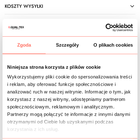
KOSZTY WYSYŁKI
OPIS
Wysokojakościowa, włoska
krepa poliestrowa z
elastanem
biała klasyczna. Powierzchnia matowa,
Zgoda
Szczegóły
O plikach cookies
jednolita, z delikatną strukturą, na gotowej odzieży
prezentuje się elegancko. Materiał jest nieprzezierny, nie
wymaga podszewki, choć jak przy większości jasnych
Niniejsza strona korzysta z plików cookie
odcieni wzór pod spodem może przebijać (jeśli zależy na
Wykorzystujemy pliki cookie do spersonalizowania treści
pełnym kryciu, należy rozważyć użycie podkładu). To krepa
elastyczna, także można z niej uszyć również przylegającą
i reklam, aby oferować funkcje społecznościowe i
odzież. Dodatkowym atutem jest wysoka odporność na
analizować ruch w naszej witrynie. Informacje o tym, jak
zagniecenia, dzięki czemu kreacja zawsze będzie
korzystasz z naszej witryny, udostępniamy partnerom
wyglądała schludnie.
społecznościowym, reklamowym i analitycznym.
Cechy: jednolity poliester biały klasyczny, elastyczny,
Partnerzy mogą połączyć te informacje z innymi danymi
sprężysty, mięsisty, lejący, ale zamaszysty i powłóczysty,
otrzymanymi od Ciebie lub uzyskanymi podczas
dość dobrze kryjący, zwarty, matowy.
korzystania z ich usług.
Zastosowanie: elastyczna krepa na sukienki, garsonki,
spodniumy, żakiety, damskie garnitury, marynarki, bluzki,