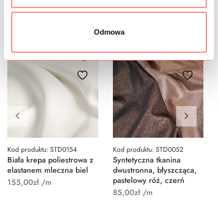
Podobne produkty
Odmowa
Kod produktu: STD0154
Kod produktu: STD0052
Biała krepa poliestrowa z
Syntetyczna tkanina
elastanem mleczna biel
dwustronna, błyszcząca,
pastelowy róż, czerń
155,00
zł
/m
85,00
zł
/m