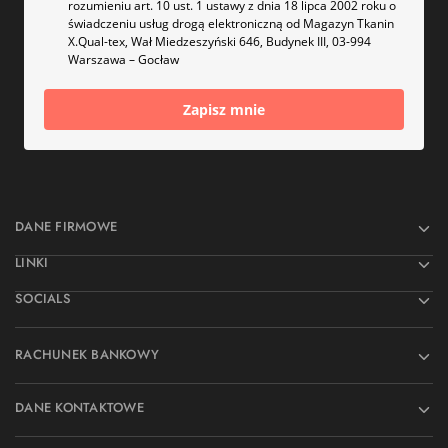
rozumieniu art. 10 ust. 1 ustawy z dnia 18 lipca 2002 roku o
świadczeniu usług drogą elektroniczną od Magazyn Tkanin
X.Qual-tex, Wał Miedzeszyński 646, Budynek III, 03-994
Warszawa – Gocław
Zapisz mnie
DANE FIRMOWE
LINKI
SOCIALS
RACHUNEK BANKOWY
DANE KONTAKTOWE