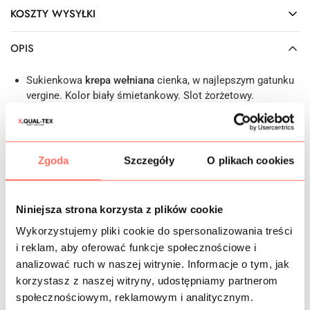
KOSZTY WYSYŁKI
OPIS
Sukienkowa
krepa wełniana
cienka, w najlepszym gatunku
vergine. Kolor biały śmietankowy. Slot żorżetowy.
Doskonale sprawdzi się zarówno w codziennej garderobie,
jak i w bardziej formalnych, biznesowych stylizacjach oraz
na specjalne okazje jako np. stylowa, minimalistyczna
garsonka. Naturalna wełna żorżetowa zapewnia elegancki
Zgoda
Szczegóły
O plikach cookies
wygląd i komfort termiczny również latem, a jej
uniwersalność pozwala na tworzenie różnorodnych,
modnych projektów.
Niniejsza strona korzysta z plików cookie
Zastosowanie: wysokojakościowa, naturalna, biała
wełna
Wykorzystujemy pliki cookie do spersonalizowania treści
na sukienki
, koszule casualowe, bluzki, tuniki, spódnice,
topy, garsonki, cienkie żakiety, blezery itp. Jest lekko
i reklam, aby oferować funkcje społecznościowe i
przezierna
, doskonale się sprawdza w sezonie
analizować ruch w naszej witrynie. Informacje o tym, jak
wiosna/lato.
korzystasz z naszej witryny, udostępniamy partnerom
Cechy: ta
cienka wełna żorżetowa
to materiał oddychający,
społecznościowym, reklamowym i analitycznym.
z najlepszej jakości włókien z pierwszego strzyżenia