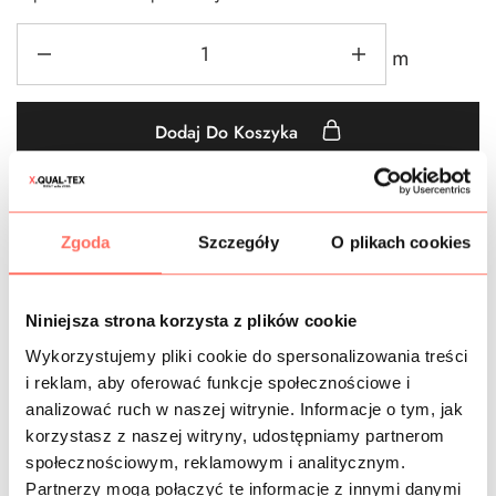
m
Dodaj Do Koszyka
Dodaj do obserwowanych
Zgoda
Szczegóły
O plikach cookies
Krata
,
Materiały we wzory
,
Materiały wg koloru
,
metr
,
Nowości
,
Syntetyczne tkaniny wzorzyste
,
Szare
,
Tkanina
Niniejsza strona korzysta z plików cookie
syntetyczna
,
Tkaniny
,
Tkaniny sygnowane
,
Wiskoza
,
Wiskozy
Wykorzystujemy pliki cookie do spersonalizowania treści
we wzory
i reklam, aby oferować funkcje społecznościowe i
analizować ruch w naszej witrynie. Informacje o tym, jak
korzystasz z naszej witryny, udostępniamy partnerom
społecznościowym, reklamowym i analitycznym.
CZAS DOSTAWY
Partnerzy mogą połączyć te informacje z innymi danymi