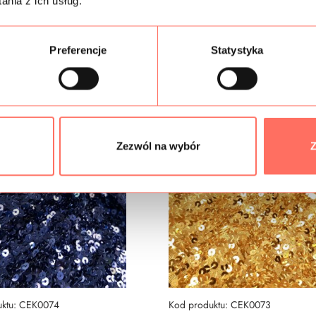
nia z ich usług.
Preferencje
Statystyka
Podobne produkty
Zezwól na wybór
Z
uktu: CEK0074
Kod produktu: CEK0073