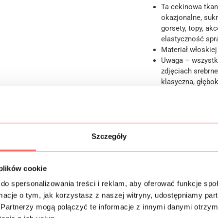
Ta cekinowa tkan
okazjonalne, sukn
gorsety, topy, a
elastyczność spr
Materiał włoskiej
Uwaga – wszystki
zdjęciach srebrne
klasyczna, głębok
Informacje dodatk
Szczegóły
Skład
 plików cookie
Próbki tkanin
do spersonalizowania treści i reklam, aby oferować funkcje sp
ormacje o tym, jak korzystasz z naszej witryny, udostępniamy p
Bezpieczeństwo
Partnerzy mogą połączyć te informacje z innymi danymi otrzym