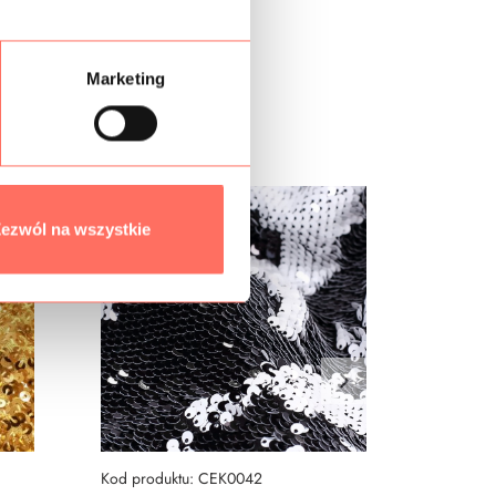
Marketing
ezwól na wszystkie
Kod produktu: CEK0042
Kod prod