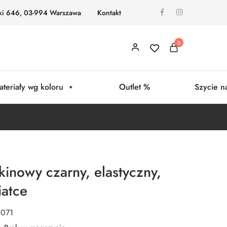
ki 646, 03-994 Warszawa
Kontakt
0
ateriały wg koloru
Outlet %
Szycie n
kinowy czarny, elastyczny,
iatce
0071