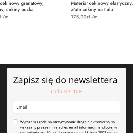
 cekinowy granatowy,
Materiał cekinowy elastyczny,
ny, cekiny oczka
złote cekiny na tiulu
ł
/m
175,00
zł
/m
Zapisz się do newslettera
i odbierz -10%
Wyrażam zgodę na otrzymywanie drogą elektroniczną na
wskazany przeze mnie adres email informacji handlowej w
rozumieniu art. 10 ust. 1 ustawy z dnia 18 lipca 2002 roku o