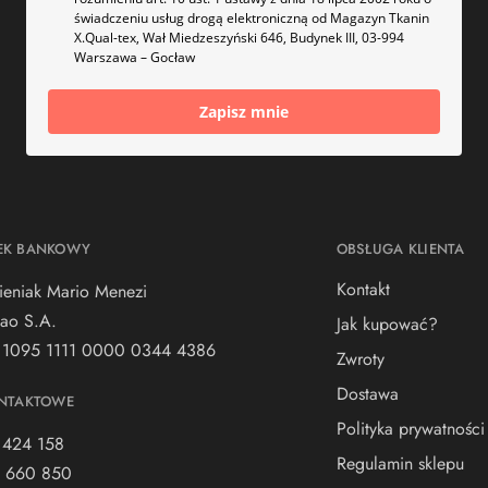
świadczeniu usług drogą elektroniczną od Magazyn Tkanin
X.Qual-tex, Wał Miedzeszyński 646, Budynek III, 03-994
Warszawa – Gocław
Zapisz mnie
EK BANKOWY
OBSŁUGA KLIENTA
Kontakt
ieniak Mario Menezi
ao S.A.
Jak kupować?
 1095 1111 0000 0344 4386
Zwroty
Dostawa
NTAKTOWE
Polityka prywatności
 424 158
Regulamin sklepu
 660 850