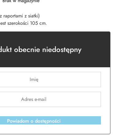
Brak w magazynie
 raportami z siatki)
jest szerokości 105 cm.
dukt obecnie niedostępny
Powiadom o dostępności