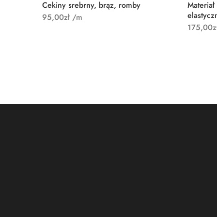
Cekiny srebrny, brąz, romby
Materiał
elastycz
95,00
zł
/m
175,00
z