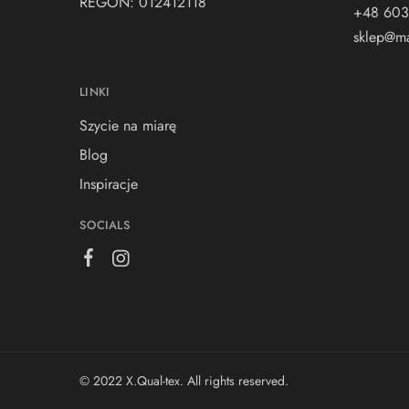
REGON: 012412118
+48 603
sklep@ma
LINKI
Szycie na miarę
Blog
Inspiracje
SOCIALS
© 2022 X.Qual-tex. All rights reserved.