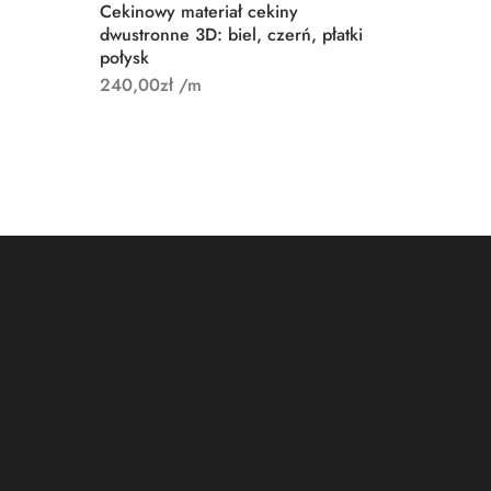
Cekinowy materiał cekiny
Cekiny e
dwustronne 3D: biel, czerń, płatki
szampań
połysk
220,00
240,00
zł
/m