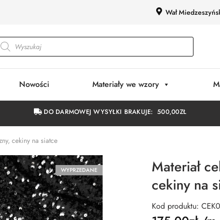
Wał Miedzeszyńs
Nowości
Materiały we wzory
M
DO DARMOWEJ WYSYŁKI BRAKUJE:
500,00
ZŁ
zny, cekiny na siatce
Materiał ce
WYPRZEDANE
cekiny na s
Kod produktu: CEK