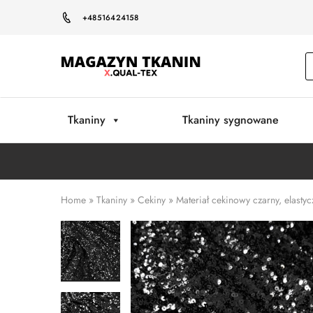
+48516424158
Magazyn
Tkanin
Warszawa
Tkaniny
Tkaniny sygnowane
Home
»
Tkaniny
»
Cekiny
»
Materiał cekinowy czarny, elastyc