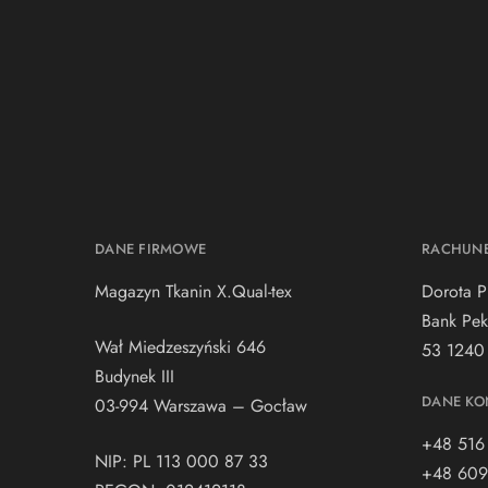
DANE FIRMOWE
RACHUN
Magazyn Tkanin X.Qual-tex
Dorota P
Bank Pek
Wał Miedzeszyński 646
53 1240
Budynek III
DANE KO
03-994 Warszawa – Gocław
+48 516
NIP: PL 113 000 87 33
+48 609