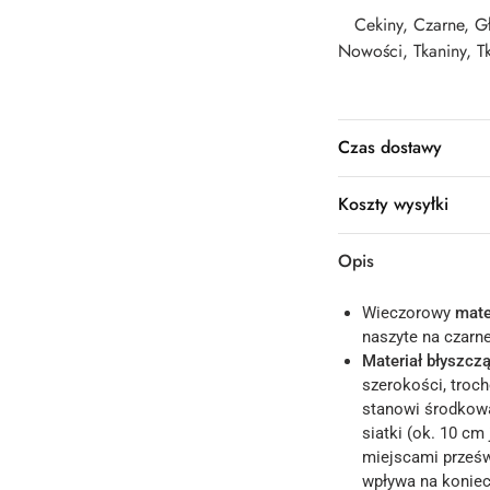
Cekiny
,
Czarne
,
Gł
Nowości
,
Tkaniny
,
T
Czas dostawy
Koszty wysyłki
Opis
Wieczorowy
mate
naszyte na czarne
Materiał błyszcz
szerokości, troc
stanowi środkową 
siatki (ok. 10 cm
miejscami prześwi
wpływa na konie