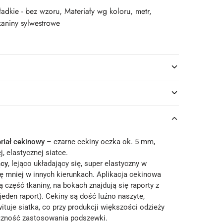
adkie - bez wzoru
,
Materiały wg koloru
,
metr
,
kaniny sylwestrowe
riał cekinowy
– czarne cekiny oczka ok. 5 mm,
j, elastycznej siatce.
ący
, lejąco układający się, super elastyczny w
hę mniej w innych kierunkach. Aplikacja cekinowa
część tkaniny, na bokach znajdują się raporty z
 jeden raport). Cekiny są dość luźno naszyte,
tuje siatka, co przy produkcji większości odzieży
czność zastosowania podszewki.