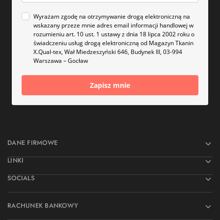
Wyrażam zgodę na otrzymywanie drogą elektroniczną na
wskazany przeze mnie adres email informacji handlowej w
rozumieniu art. 10 ust. 1 ustawy z dnia 18 lipca 2002 roku o
świadczeniu usług drogą elektroniczną od Magazyn Tkanin
X.Qual-tex, Wał Miedzeszyński 646, Budynek III, 03-994
Warszawa – Gocław
Zapisz mnie
DANE FIRMOWE
LINKI
SOCIALS
RACHUNEK BANKOWY