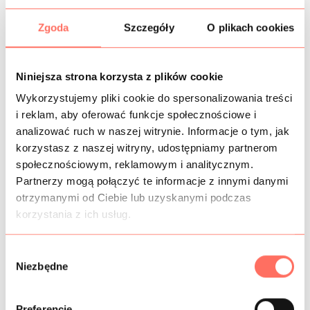
CZAS DOSTAWY
Zgoda
Szczegóły
O plikach cookies
KOSZTY WYSYŁKI
Niniejsza strona korzysta z plików cookie
OPIS
Wykorzystujemy pliki cookie do spersonalizowania treści
i reklam, aby oferować funkcje społecznościowe i
Gładki len naturalny z dodatkiem bawełny i poliamidu.
analizować ruch w naszej witrynie. Informacje o tym, jak
Istnieje możliwość dwustronnego stosowania, lewa strona
korzystasz z naszej witryny, udostępniamy partnerom
nieco ciemniejsza. Kolor kamienny beż.
społecznościowym, reklamowym i analitycznym.
Materiał kryjący – nie wymaga stosowania podszewki,
Partnerzy mogą połączyć te informacje z innymi danymi
przewiewny, lekki, plastyczny, dobrze układający się,
otrzymanymi od Ciebie lub uzyskanymi podczas
matowy, nieelastyczny.
korzystania z ich usług.
Ta tkanina lniana jest przeznaczona na sukienki, tuniki,
spódnice, luźne spodnie, szorty, bluzki itp.
Materiał włoski, wysokiej klasy.
W
Niezbędne
y
b
ó
INFORMACJE DODATKOWE
Preferencje