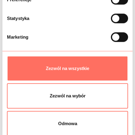
r
z
SKŁAD
g
Statystyka
o
PRÓBKI TKANIN
d
Marketing
y
BEZPIECZEŃSTWO
Zezwól na wszystkie
Podobne produkty
Zezwól na wybór
Odmowa