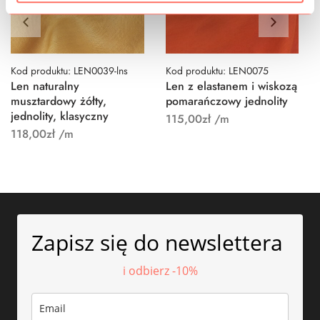
Kod produktu: LEN0039-lns
Kod produktu: LEN0075
Len naturalny
Len z elastanem i wiskozą
musztardowy żółty,
pomarańczowy jednolity
jednolity, klasyczny
115,00
zł
/m
118,00
zł
/m
Zapisz się do newslettera
i odbierz -10%