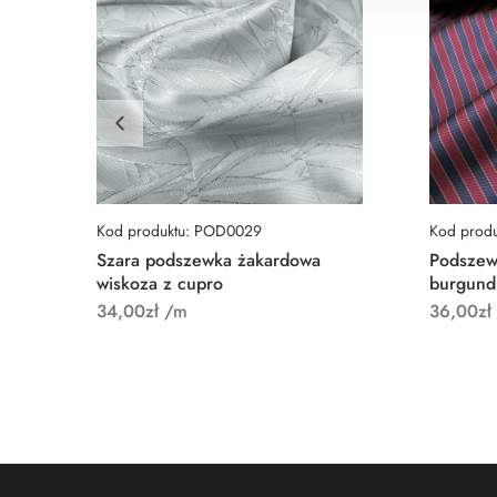
Kod produktu: POD0029
Kod prod
Szara podszewka żakardowa
Podszew
wiskoza z cupro
burgund
34,00
zł
/m
36,00
zł