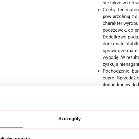
się także w roli 
Cechy: ten mater
powierzchnią
z s
charakter wyrobu
podszewek, co pr
Dodatkowo pods
doskonale stabil
sprawia, że mater
wygodę. W rezult
zyskuje nienagan
Pochodzenie: bar
cupro. Sprzedaż 
ilości tkaniny d
kupujesz dokładni
produktów z kate
autentyczności i 
Szczegóły
Informacje dodatk
 plików cookie