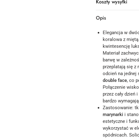
Koszty wysyłki
Opis
Elegancja w dwó
koralowa z mięt
kwintesencję luk
Materiał zachwyc
barwę w zależnoś
przeplatają się z
odcień na jednej s
double face
, co 
Połączenie wisko
przez cały dzień
bardzo wymagają
Zastosowanie: tk
marynarki
i stano
estetyczne i fun
wykorzystać w el
spódnicach. Solid