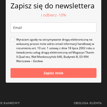
Zapisz się do newslettera
i odbierz -10%
Wyrażam zgodę na otrzymywanie drogą elektroniczną na
wskazany przeze mnie adres email informacji handlowej w
rozumieniu art. 10 ust. 1 ustawy z dnia 18 lipca 2002 roku o
świadczeniu usług drogą elektroniczną od Magazyn Tkanin
X.Qual-tex, Wał Miedzeszyński 646, Budynek III, 03-994
Warszawa – Gocław
Zapisz mnie
EK BANKOWY
OBSŁUGA KLIENTA