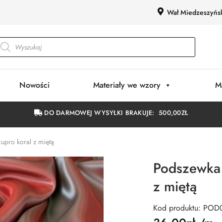
Wał Miedzeszyńs
Nowości
Materiały we wzory
M
DO DARMOWEJ WYSYŁKI BRAKUJE:
500,00
ZŁ
upro koral z miętą
Podszewka 
z miętą
Kod produktu: PO