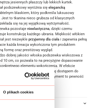
wnętrza jesiennych płaszczy lub lekkich kurtek.
iał podszewkowy wyróżnia się
elegancką
ubtelnym blaskiem, który podkreśla luksusowy
. Jest to tkanina nieco grubsza od klasycznych
zekłada się na jej wyjątkową wytrzymałość.
zewka pozostaje
nieelastyczna
, dzięki czemu
izuje konstrukcję każdego ubrania. Miękkość włókien
iał jest niezwykle
przyjemny dla ciała
i zapewnia pełną
acie każda kreacja wykończona tym produktem
ną formę oraz prestiżowy wygląd.
dzo dobrej jakości włoska podszewka wiskozowa z
od 10 cm, co pozwala to na precyzyjne dopasowanie
o konkretnego elementu wykończenia. W efekcie
e tyle, ile potrzebujesz, ciesząc się dostępem do
gorii
tkaniny premium
. Nasz asortyment to pewność
trwałości na lata.
O plikach cookies
owe