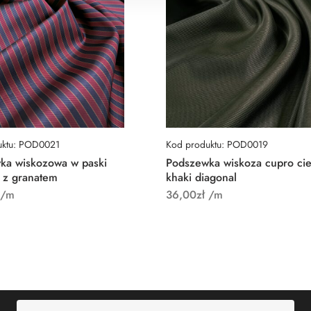
uktu: POD0021
Kod produktu: POD0019
ka wiskozowa w paski
Podszewka wiskoza cupro ci
 z granatem
khaki diagonal
/m
36,00
zł
/m