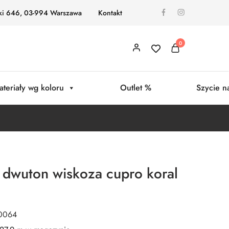
ki 646, 03-994 Warszawa
Kontakt
0
ateriały wg koloru
Outlet %
Szycie n
dwuton wiskoza cupro koral
D0064