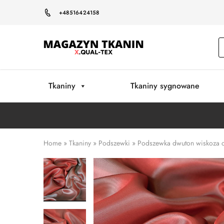
+48516424158
Magazyn
Tkanin
Warszawa
Tkaniny
Tkaniny sygnowane
Home
»
Tkaniny
»
Podszewki
»
Podszewka dwuton wiskoza c