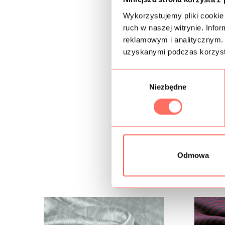
Wykorzystujemy pliki cookie 
ruch w naszej witrynie. Inf
reklamowym i analitycznym. 
uzyskanymi podczas korzysta
W
Niezbędne
y
b
ó
r
z
g
Odmowa
o
d
y