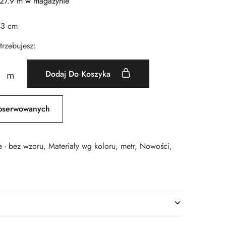
27.9 m w magazynie
43 cm
otrzebujesz:
Dodaj Do Koszyka
m
bserwowanych
e - bez wzoru
,
Materiały wg koloru
,
metr
,
Nowości
,