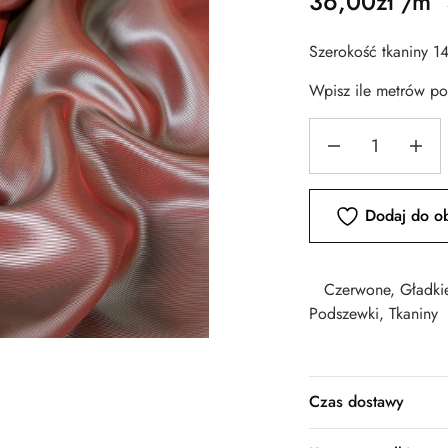
36,00
zł
/m
Szerokość tkaniny 1
Wpisz ile metrów p
Dodaj do o
Czerwone
,
Gładki
Podszewki
,
Tkaniny
Czas dostawy