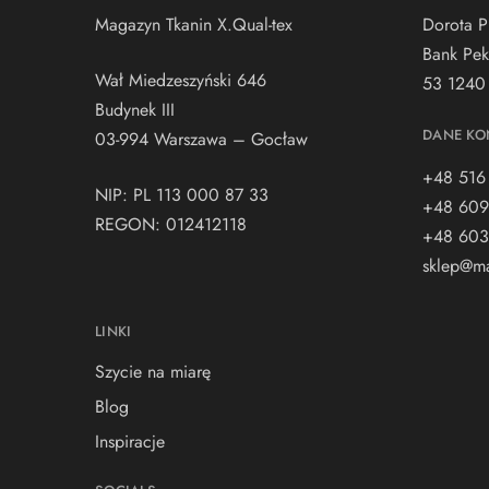
Magazyn Tkanin X.Qual-tex
Dorota P
Bank Pek
Wał Miedzeszyński 646
53 1240
Budynek III
DANE KO
03-994 Warszawa – Gocław
+48 516
NIP: PL 113 000 87 33
+48 609
REGON: 012412118
+48 603
sklep@ma
LINKI
Szycie na miarę
Blog
Inspiracje