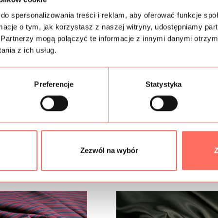
Skład
do spersonalizowania treści i reklam, aby oferować funkcje sp
ormacje o tym, jak korzystasz z naszej witryny, udostępniamy p
Partnerzy mogą połączyć te informacje z innymi danymi otrzym
Próbki tkanin
nia z ich usług.
Gramatura
Preferencje
Statystyka
Bezpieczeństwo
Podobne produkty
Zezwól na wybór
Z