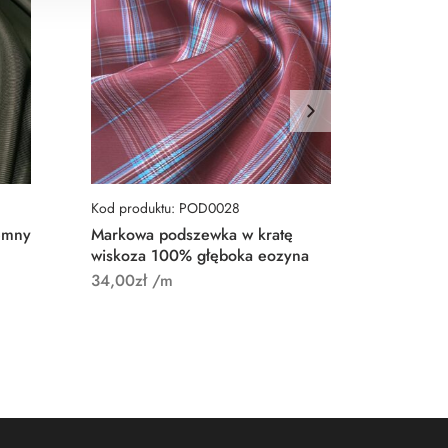
Kod produktu: POD0028
Kod prod
emny
Markowa podszewka w kratę
Podszew
wiskoza 100% głęboka eozyna
wiskoza
34,00
zł
/m
39,00
zł