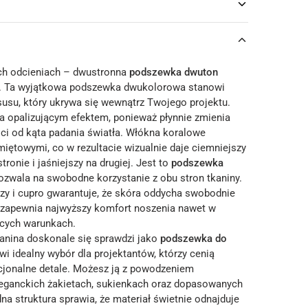
ch odcieniach – dwustronna
podszewka dwuton
ą. Ta wyjątkowa podszewka dwukolorowa stanowi
susu, który ukrywa się wewnątrz Twojego projektu.
a opalizującym efektem, ponieważ płynnie zmienia
ci od kąta padania światła. Włókna koralowe
 miętowymi, co w rezultacie wizualnie daje ciemniejszy
tronie i jaśniejszy na drugiej. Jest to
podszewka
pozwala na swobodne korzystanie z obu stron tkaniny.
zy i cupro gwarantuje, że skóra oddycha swobodnie
 i zapewnia najwyższy komfort noszenia nawet w
cych warunkach.
anina doskonale się sprawdzi jako
podszewka do
wi idealny wybór dla projektantów, którzy cenią
kcjonalne detale. Możesz ją z powodzeniem
eganckich żakietach, sukienkach oraz dopasowanych
na struktura sprawia, że materiał świetnie odnajduje