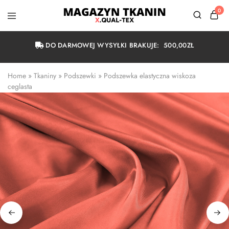
0
Magazyn
Tkanin
Warszawa
DO DARMOWEJ WYSYŁKI BRAKUJE:
500,00
ZŁ
Home
 » 
Tkaniny
 » 
Podszewki
 » 
Podszewka elastyczna wiskoza 
ceglasta