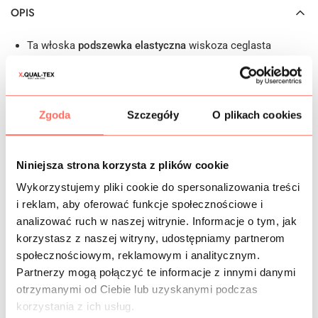
OPIS
Ta włoska
podszewka elastyczna
wiskoza ceglasta
reprezentuje najwyższą jakość, co nadaje każdemu
projektowi wyjątkowego, luksusowego charakteru.
Wyselekcjonowana, podszewkowa wiskoza z dodatkiem
elastanu stanowi idealny wybór dla osób poszukujących
Zgoda
Szczegóły
O plikach cookies
doskonałej warstwy wewnętrznej do prestiżowej odzieży.
W rezultacie otrzymują Państwo materiał, który łączy w
sobie estetykę z najwyższą funkcjonalnością użytkową.
Niniejsza strona korzysta z plików cookie
Zastosowanie: włoska podszewka elastyczna do sukienki,
spódnicy, spodni, bluzki, żakietu, marynarki itp.
Wykorzystujemy pliki cookie do spersonalizowania treści
Cechy:
wiskozowa podszewka z elastanem
, która
i reklam, aby oferować funkcje społecznościowe i
charakteryzuje się wyjątkową miękkością oraz subtelnym,
analizować ruch w naszej witrynie. Informacje o tym, jak
eleganckim połyskiem, dlatego doskonale współgra z
korzystasz z naszej witryny, udostępniamy partnerom
ekskluzywnymi materiałami wierzchnimi. Co więcej, ta
społecznościowym, reklamowym i analitycznym.
wysokogatunkowa podszewka ceglasta jest
nieprzezierna
,
Partnerzy mogą połączyć te informacje z innymi danymi
a przy tym pozostaje cienka i niezwykle mięsista w
otrzymanymi od Ciebie lub uzyskanymi podczas
chwycie. Jej zwarta i wytrzymała struktura gwarantuje
korzystania z ich usług.
trwałość, podczas gdy elastyczne włókna pozwalają