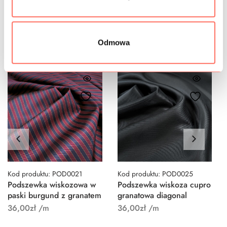
Podobne produkty
Odmowa
Kod produktu: POD0021
Kod produktu: POD0025
Podszewka wiskozowa w
Podszewka wiskoza cupro
paski burgund z granatem
granatowa diagonal
36,00
zł
/m
36,00
zł
/m