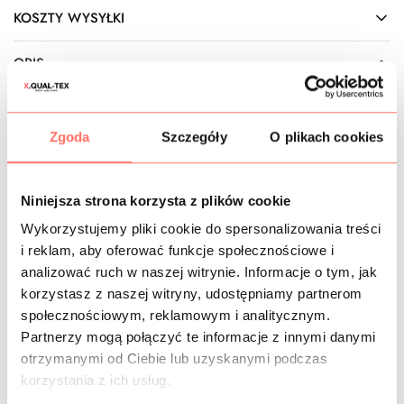
KOSZTY WYSYŁKI
OPIS
Przezroczysta tkanina
devore w błyszczące, duże liście na
organzie. To włoski
żakard
pół-przezierny,
Zgoda
Szczegóły
O plikach cookies
wysokogatunkowy. Wzory strukturalne, kryjące, w
odcieniach pastelowych – jasny róż i seledynowy. Tło
jednolite – biała organza kryształkowa z subtelnym
Niniejsza strona korzysta z plików cookie
lśnieniem.
Cechy: materiał prześwitujący w miejscach bez wzoru, co
Wykorzystujemy pliki cookie do spersonalizowania treści
w wielu przypadkach wiąże się z koniecznością
i reklam, aby oferować funkcje społecznościowe i
zastosowania podszewki. Jest nieelastyczny, cienki i dość
analizować ruch w naszej witrynie. Informacje o tym, jak
lekki, ale
utrzymuje kształt
, co umożliwia uszycie sukienki
korzystasz z naszej witryny, udostępniamy partnerom
z bufkami lub innej odzieży z odstającymi elementami.
społecznościowym, reklamowym i analitycznym.
Duża szerokość, wysoka plastyczność i łatwość w
Partnerzy mogą połączyć te informacje z innymi danymi
formowaniu pozwala spełnić najśmielsze wizje
otrzymanymi od Ciebie lub uzyskanymi podczas
projektantów i stworzyć zjawiskową kreację o
korzystania z ich usług.
rozbudowanej konstrukcji.
Ten
przezroczysty materiał
żakardowy to luksusowa