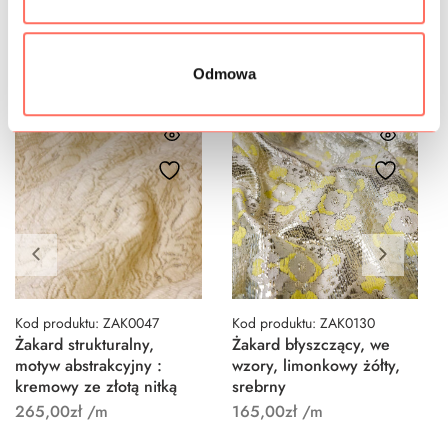
Podobne produkty
Odmowa
Kod produktu: ZAK0047
Kod produktu: ZAK0130
Żakard strukturalny,
Żakard błyszczący, we
motyw abstrakcyjny :
wzory, limonkowy żółty,
kremowy ze złotą nitką
srebrny
265,00
zł
/m
165,00
zł
/m