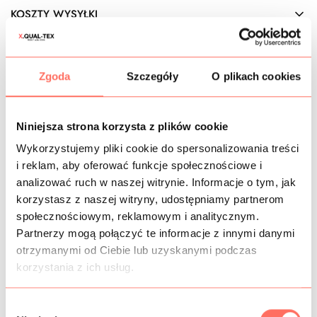
KOSZTY WYSYŁKI
OPIS
Zgoda
Szczegóły
O plikach cookies
Ekskluzywny żakard
premium, markowy. Kolor różowy
jasny. Motyw roślinny na tle ze szlachetnym połyskiem.
Całość ozdabia metaliczny lureks również w kolorze
Niniejsza strona korzysta z plików cookie
różowym. Materiał typu
tafta żakardowa we wzory
– jest
plastyczny, utrzymuje formę, pozwala na budowanie
Wykorzystujemy pliki cookie do spersonalizowania treści
odstających elementów, wręcz konstrukcji. Te właściwości
i reklam, aby oferować funkcje społecznościowe i
sprawiają, że jest to tkanina, po którą chętnie sięgają
analizować ruch w naszej witrynie. Informacje o tym, jak
projektanci z sektora high fashion, realizując swoje
korzystasz z naszej witryny, udostępniamy partnerom
najśmielsze wizje.
społecznościowym, reklamowym i analitycznym.
Ten
materiał żakardowy
przeznaczony jest na wytworne
Partnerzy mogą połączyć te informacje z innymi danymi
suknie, spódnice, sukienki, żakiety, marynarki, designerskie
otrzymanymi od Ciebie lub uzyskanymi podczas
bomberki, garsonki, płaszcze przejściowe itp.
korzystania z ich usług.
Tkanina nieprzezierna
, niewymagająca podszewki,
nieelastyczna, zwarta, plastyczna, ale dość sztywna.
Efektownie się mieni w miejscach metalicznej nici.
W
Żakard markowy
, doskonałej jakości. Produkcja Włochy,