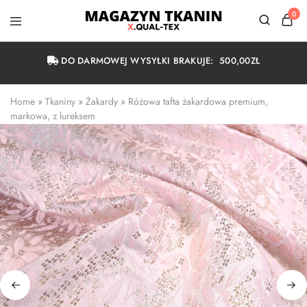
0
Magazyn
Tkanin
Warszawa
DO DARMOWEJ WYSYŁKI BRAKUJE:
500,00
ZŁ
Home
 » 
Tkaniny
 » 
Żakardy
 » 
Różowa tafta żakardowa premium, 
markowa, z lureksem