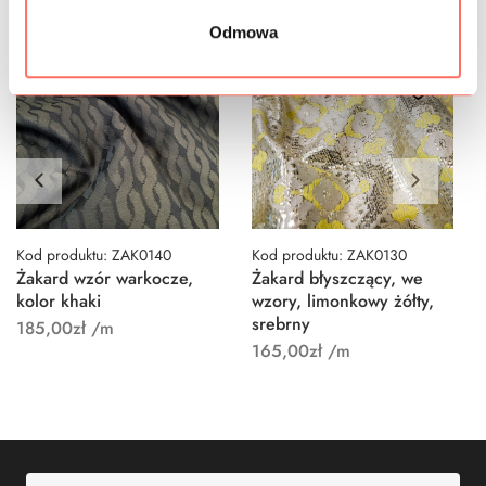
Odmowa
Kod produktu: ZAK0140
Kod produktu: ZAK0130
Żakard wzór warkocze,
Żakard błyszczący, we
kolor khaki
wzory, limonkowy żółty,
srebrny
185,00
zł
/m
165,00
zł
/m