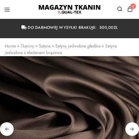
0
Magazyn
Tkanin
Warszawa
DO DARMOWEJ WYSYŁKI BRAKUJE:
500,00
ZŁ
Home
 » 
Tkaniny
 » 
Satyna
 » 
Satyny jedwabne gładkie
 » 
Satyna 
jedwabna z elastanem brązowa