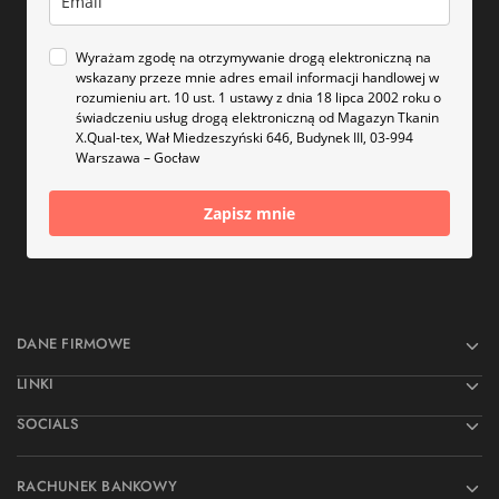
Wyrażam zgodę na otrzymywanie drogą elektroniczną na
wskazany przeze mnie adres email informacji handlowej w
rozumieniu art. 10 ust. 1 ustawy z dnia 18 lipca 2002 roku o
świadczeniu usług drogą elektroniczną od Magazyn Tkanin
X.Qual-tex, Wał Miedzeszyński 646, Budynek III, 03-994
Warszawa – Gocław
Zapisz mnie
DANE FIRMOWE
LINKI
SOCIALS
RACHUNEK BANKOWY