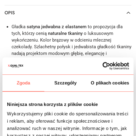
OPIS
Gładka
satyna jedwabna z elastanem
to propozycja dla
tych, którzy cenią
naturalne tkaniny
o luksusowym
wykończeniu. Kolor brązowy w odcieniu mlecznej
czekolady. Szlachetny połysk i jedwabista gładkość tkaniny
nadają projektom modowym głębię, elegancję i
ponadczasowy styl. Elastyczność zapewnia wygodę,
idealne dopasowanie i mniejszą gniotliwość.
Cechy: struktura materiału harmonijnie łączy pożądaną
lekkość z satysfakcjonującą mięsistością, w rezultacie
Zgoda
Szczegóły
O plikach cookies
czego tkanina jest niemal całkowicie nieprzezierna. W
większości przypadków nie wymaga stosowania
podszewki. Co więcej, naturalny jedwab satynowy
Niniejsza strona korzysta z plików cookie
wykazuje doskonałe właściwości higroskopijne i
oddychające. Materiał gwarantuje przyjemne uczucie
Wykorzystujemy pliki cookie do spersonalizowania treści
chłodu nawet w cieplejsze dni. Fenomenalnie reaguje na
i reklam, aby oferować funkcje społecznościowe i
manipulacje krawieckie, co pozwala na precyzyjne
analizować ruch w naszej witrynie. Informacje o tym, jak
wyeksponowanie detali takich jak misterne drapowania. To
korzystasz z naszej witryny, udostępniamy partnerom