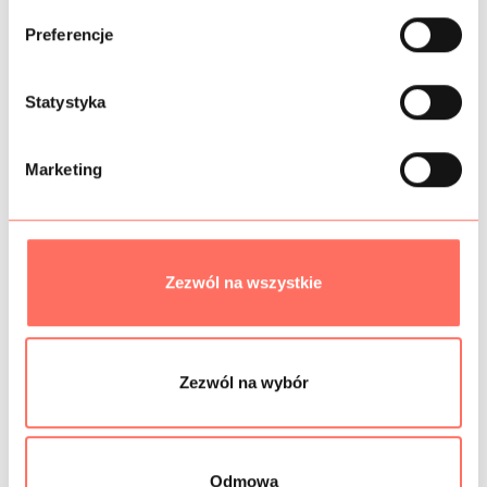
ó
Preferencje
INFORMACJE DODATKOWE
r
z
SKŁAD
g
Statystyka
o
PRÓBKI TKANIN
d
Marketing
y
BEZPIECZEŃSTWO
Zezwól na wszystkie
Podobne produkty
Zezwól na wybór
Odmowa