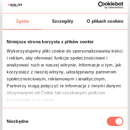
CZAS DOSTAWY
Zgoda
Szczegóły
O plikach cookies
KOSZTY WYSYŁKI
Niniejsza strona korzysta z plików cookie
OPIS
Wykorzystujemy pliki cookie do spersonalizowania treści
i reklam, aby oferować funkcje społecznościowe i
Syntetyczna tkanina drukowana z motywem
analizować ruch w naszej witrynie. Informacje o tym, jak
ornamentowym w odcieniach morskiego, żółtego, różu i
czerni. Całość ozdobiona równoległymi do szerokości
korzystasz z naszej witryny, udostępniamy partnerom
pasami. Wzór z miejscowo nadrukowaną sygnaturą.
społecznościowym, reklamowym i analitycznym.
W szerokości element różowy powtórzony 4 razy.
Partnerzy mogą połączyć te informacje z innymi danymi
Tkanina jest cienka, prześwitująca, pozwalająca na
otrzymanymi od Ciebie lub uzyskanymi podczas
budowanie odstających form.
korzystania z ich usług.
Ta wzorzysta tkanina syntetyczna dedykowana jest na:
sukienki, spódnice, bluzki itp.
W
Produkt klasy premium. Pochodzenie Włochy.
Niezbędne
y
b