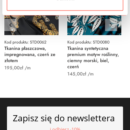
Kod produktu: STD0062
Kod produktu: STD0080
Tkanina płaszczowa,
Tkanina syntetyczna
impregnowana, czerń ze
premium motyw roślinny,
złotem
ciemny morski, biel,
czerń
195,00
zł
/m
145,00
zł
/m
Zapisz się do newslettera
i odbierz -10%