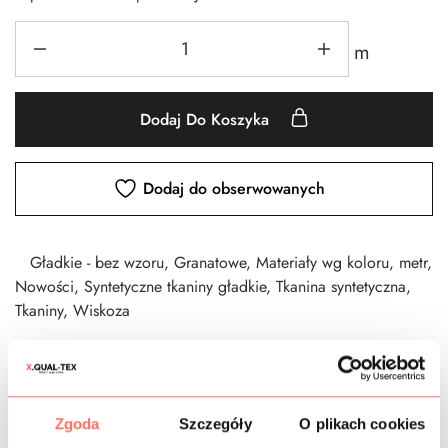
m
Dodaj Do Koszyka
Dodaj do obserwowanych
Gładkie - bez wzoru
,
Granatowe
,
Materiały wg koloru
,
metr
,
Nowości
,
Syntetyczne tkaniny gładkie
,
Tkanina syntetyczna
,
Tkaniny
,
Wiskoza
CZAS DOSTAWY
Zgoda
Szczegóły
O plikach cookies