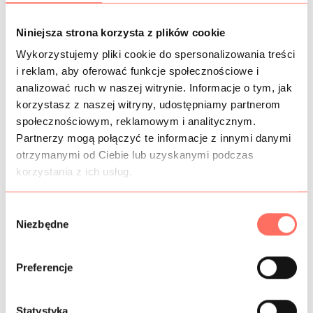
KOSZTY WYSYŁKI
Niniejsza strona korzysta z plików cookie
OPIS
Wykorzystujemy pliki cookie do spersonalizowania treści
i reklam, aby oferować funkcje społecznościowe i
Syntetyczna tkanina gładka typu krepa. Kolor granatowy.
analizować ruch w naszej witrynie. Informacje o tym, jak
Tkanina jest lekko elastyczna (klasa komfort), gładka,
korzystasz z naszej witryny, udostępniamy partnerom
niegniotliwa, dobrze układająca się.
społecznościowym, reklamowym i analitycznym.
Ta gładka tkanina syntetyczna przeznaczona jest na:
Partnerzy mogą połączyć te informacje z innymi danymi
suknie, bluzki, sukienki, spodnie, spódnice, spodniumy itp.
otrzymanymi od Ciebie lub uzyskanymi podczas
Produkt wysokiej klasy. Pochodzenie Włochy.
korzystania z ich usług.
W
INFORMACJE DODATKOWE
Niezbędne
y
b
SKŁAD
ó
Preferencje
r
PRÓBKI TKANIN
z
g
Statystyka