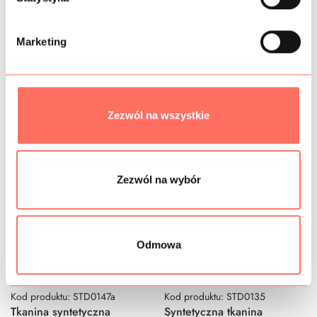
BEZPIECZEŃSTWO
o
d
Marketing
y
Podobne produkty
Zezwól na wszystkie
Zezwól na wybór
Odmowa
Kod produktu: STD0147a
Kod produktu: STD0135
Tkanina syntetyczna
Syntetyczna tkanina