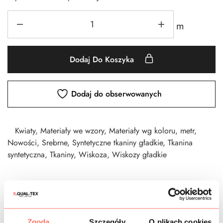
m
Dodaj Do Koszyka
Dodaj do obserwowanych
Kwiaty
,
Materiały we wzory
,
Materiały wg koloru
,
metr
,
Nowości
,
Srebrne
,
Syntetyczne tkaniny gładkie
,
Tkanina
syntetyczna
,
Tkaniny
,
Wiskoza
,
Wiskozy gładkie
CZAS DOSTAWY
Zgoda
Szczegóły
O plikach cookies