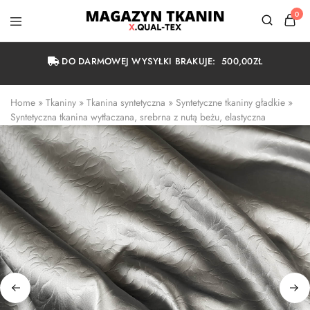
0
Magazyn
Tkanin
Warszawa
DO DARMOWEJ WYSYŁKI BRAKUJE:
500,00
ZŁ
Home
 » 
Tkaniny
 » 
Tkanina syntetyczna
 » 
Syntetyczne tkaniny gładkie
 » 
Syntetyczna tkanina wytłaczana, srebrna z nutą beżu, elastyczna