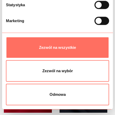
PRÓBKI TKANIN
g
Statystyka
o
BEZPIECZEŃSTWO
d
Marketing
y
Podobne produkty
Zezwól na wszystkie
Zezwól na wybór
Odmowa