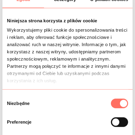
KOSZTY WYSYŁKI
OPIS
Niniejsza strona korzysta z plików cookie
Wykorzystujemy pliki cookie do spersonalizowania treści
Syntetyczna tkanina wytłaczana z motywem roślinnym.
i reklam, aby oferować funkcje społecznościowe i
Kolor srebrny z nutą chłodnego beżu.
analizować ruch w naszej witrynie. Informacje o tym, jak
Tkanina jest elastyczna, plastyczna, z satynowym
korzystasz z naszej witryny, udostępniamy partnerom
połyskiem.
społecznościowym, reklamowym i analitycznym.
Ta tkanina syntetyczna przeznaczona jest na: kostiumy,
Partnerzy mogą połączyć te informacje z innymi danymi
żakiety, marynarki, płaszcze, bomberki, sukienki, spodnie,
otrzymanymi od Ciebie lub uzyskanymi podczas
spódnice itp.
korzystania z ich usług.
Produkt wysokiej klasy. Pochodzenie Włochy.
W
Niezbędne
y
INFORMACJE DODATKOWE
b
ó
Preferencje
SKŁAD
r
z