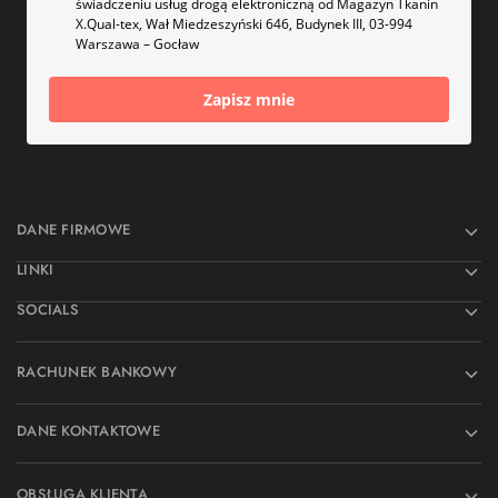
świadczeniu usług drogą elektroniczną od Magazyn Tkanin
X.Qual-tex, Wał Miedzeszyński 646, Budynek III, 03-994
Warszawa – Gocław
Zapisz mnie
DANE FIRMOWE
LINKI
SOCIALS
RACHUNEK BANKOWY
DANE KONTAKTOWE
OBSŁUGA KLIENTA