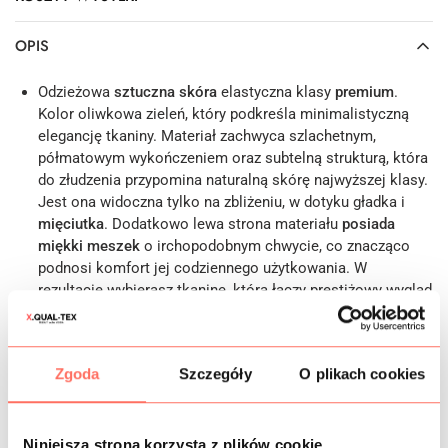
OPIS
Odzieżowa
sztuczna skóra
elastyczna klasy
premium
.
Kolor oliwkowa zieleń, który podkreśla minimalistyczną
elegancję tkaniny. Materiał zachwyca szlachetnym,
półmatowym wykończeniem oraz subtelną strukturą, która
do złudzenia przypomina naturalną skórę najwyższej klasy.
Jest ona widoczna tylko na zbliżeniu, w dotyku gładka i
mięciutka
. Dodatkowo lewa strona materiału
posiada
miękki meszek
o irchopodobnym chwycie, co znacząco
podnosi komfort jej codziennego użytkowania. W
rezultacie wybierasz tkaninę, która łączy prestiżowy wygląd
i wygodę z etycznym podejściem do mody alternatywnej.
Właściwości: prezentowana tkanina włoska wyróżnia się
unikalnymi właściwościami technicznymi, które zadowolą
Zgoda
Szczegóły
O plikach cookies
najbardziej wymagających projektantów. Ta
elastyczna
skóra syntetyczna
wykazuje niezwykłą rozciągliwość w
szerokości oraz po skosach, co gwarantuje perfekcyjne
dopasowanie do sylwetki przy zachowaniu pełnej swobody
Niniejsza strona korzysta z plików cookie