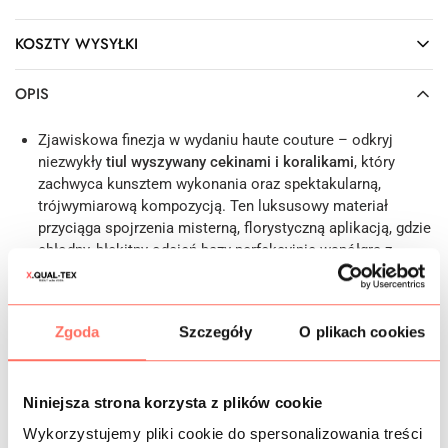
KOSZTY WYSYŁKI
OPIS
Zjawiskowa finezja w wydaniu haute couture – odkryj
niezwykły
tiul wyszywany cekinami i koralikami
, który
zachwyca kunsztem wykonania oraz spektakularną,
trójwymiarową kompozycją. Ten luksusowy materiał
przyciąga spojrzenia misterną, florystyczną aplikacją, gdzie
chłodny, błękitny odcień bazy perfekcyjnie współgra z
tonami różowego złota. Bogate zdobienia tworzą na
powierzchni tkaniny floral, który nadaje całości dynamiczny
i wyrafinowany charakter. Prezentowana
tkanina włoska
to
Zgoda
Szczegóły
O plikach cookies
idealny wybór dla osób poszukujących wytworności oraz
unikalnego wzornictwa z najwyższej półki.
Zastosowanie:
tiul cekiny i koraliki
wzór floral doskonale
Niniejsza strona korzysta z plików cookie
sprawdzi się jako główny materiał wieczorowy. Uszyjesz z
niego spektakularną suknię balową lub zjawiskową
Wykorzystujemy pliki cookie do spersonalizowania treści
sukienkę koktajlową. Dodatkowo możesz wykorzystać ten