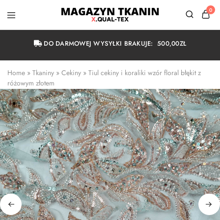
0
Magazyn
Tkanin
Warszawa
DO DARMOWEJ WYSYŁKI BRAKUJE:
500,00
ZŁ
Home
 » 
Tkaniny
 » 
Cekiny
 » 
Tiul cekiny i koraliki wzór floral błękit z 
różowym złotem