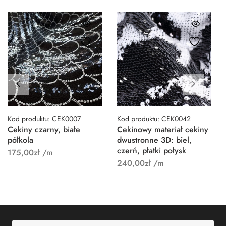
Kod produktu: CEK0007
Kod produktu: CEK0042
Cekiny czarny, białe
Cekinowy materiał cekiny
półkola
dwustronne 3D: biel,
czerń, płatki połysk
175,00
zł
/m
240,00
zł
/m