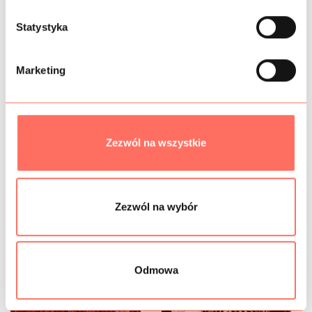
z
PRÓBKI TKANIN
g
Statystyka
o
BEZPIECZEŃSTWO
d
Marketing
y
Podobne produkty
Zezwól na wszystkie
Zezwól na wybór
Odmowa