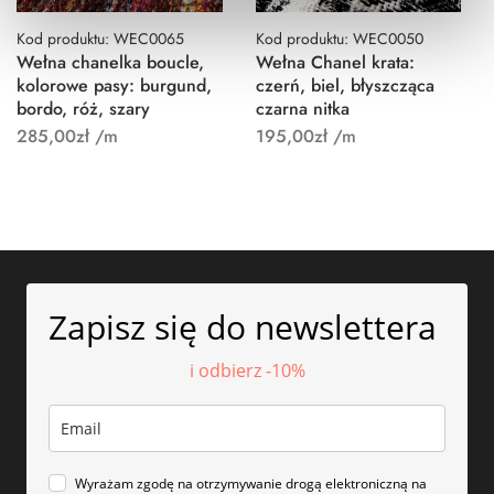
Kod produktu: WEC0065
Kod produktu: WEC0050
Wełna chanelka boucle,
Wełna Chanel krata:
kolorowe pasy: burgund,
czerń, biel, błyszcząca
bordo, róż, szary
czarna nitka
285,00
zł
/m
195,00
zł
/m
Zapisz się do newslettera
i odbierz -10%
Wyrażam zgodę na otrzymywanie drogą elektroniczną na