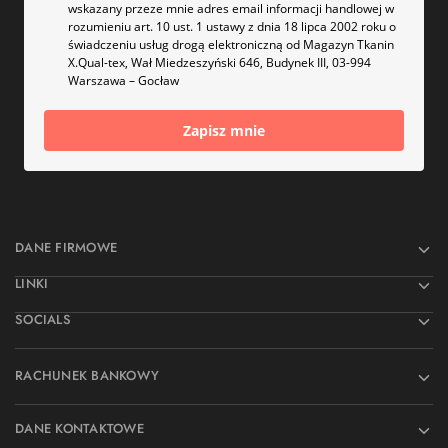
wskazany przeze mnie adres email informacji handlowej w
rozumieniu art. 10 ust. 1 ustawy z dnia 18 lipca 2002 roku o
świadczeniu usług drogą elektroniczną od Magazyn Tkanin
X.Qual-tex, Wał Miedzeszyński 646, Budynek III, 03-994
Warszawa – Gocław
Zapisz mnie
DANE FIRMOWE
LINKI
SOCIALS
RACHUNEK BANKOWY
DANE KONTAKTOWE