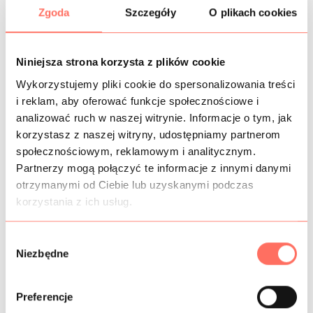
Zgoda
Szczegóły
O plikach cookies
OPIS
Niniejsza strona korzysta z plików cookie
Zjawiskowa tkanina o luźnym, charakterystycznym splocie
CHANEL. Kolor liliowy fiolet z kratą z połyskującej,
Wykorzystujemy pliki cookie do spersonalizowania treści
transparentnej nici.
i reklam, aby oferować funkcje społecznościowe i
Materiał z wyczuwalną fakturą, z lekko wystającym
analizować ruch w naszej witrynie. Informacje o tym, jak
włoskiem błyszczącego lurexu.
korzystasz z naszej witryny, udostępniamy partnerom
Tkanina jest miękka, plastyczna, dobrze układająca się.
społecznościowym, reklamowym i analitycznym.
Ta wyjątkowa tkanina CHANEL dedykowana jest na:
Partnerzy mogą połączyć te informacje z innymi danymi
kostiumy, żakiety, poncza, lekkie płaszcze, trencze,
otrzymanymi od Ciebie lub uzyskanymi podczas
elementy wykończeniowe.
korzystania z ich usług.
Produkt najwyższej klasy. Pochodzenie Włochy.
W
Niezbędne
y
INFORMACJE DODATKOWE
b
ó
Preferencje
SKŁAD
r