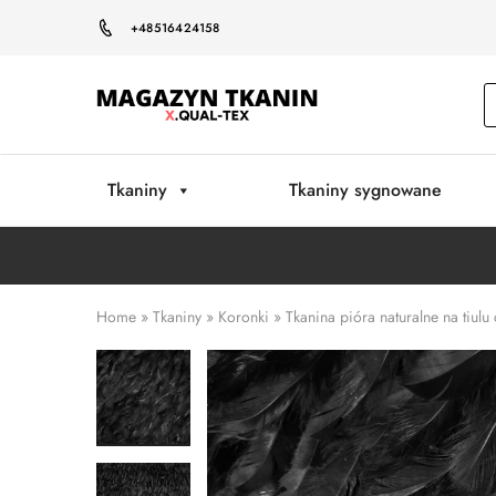
+48516424158
Magazyn
Tkanin
Warszawa
Tkaniny
Tkaniny sygnowane
Home
»
Tkaniny
»
Koronki
»
Tkanina pióra naturalne na tiulu