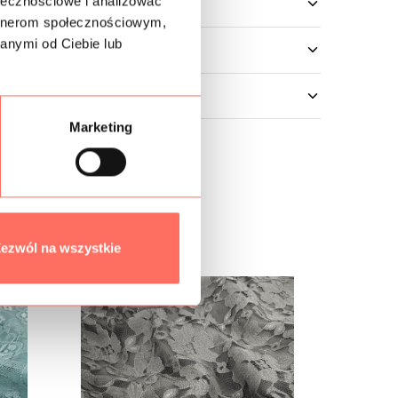
ołecznościowe i analizować
artnerom społecznościowym,
anymi od Ciebie lub
Marketing
ezwól na wszystkie