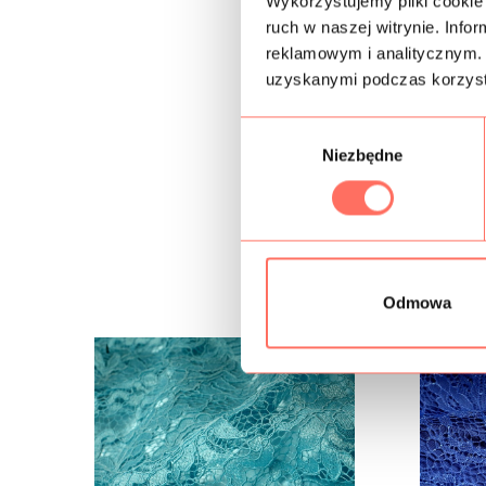
Wykorzystujemy pliki cookie 
ruch w naszej witrynie. Inf
reklamowym i analitycznym. 
uzyskanymi podczas korzysta
W
Niezbędne
y
b
ó
r
z
g
Odmowa
o
d
y