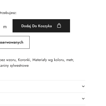
otrzebujesz:
Dodaj Do Koszyka
m
bserwowanych
 bez wzoru
,
Koronki
,
Materiały wg koloru
,
metr
,
kaniny sylwestrowe