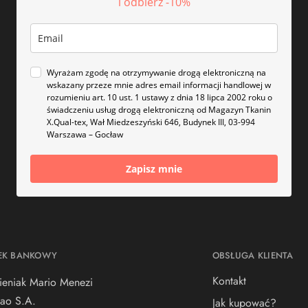
i odbierz -10%
Wyrażam zgodę na otrzymywanie drogą elektroniczną na
wskazany przeze mnie adres email informacji handlowej w
rozumieniu art. 10 ust. 1 ustawy z dnia 18 lipca 2002 roku o
świadczeniu usług drogą elektroniczną od Magazyn Tkanin
X.Qual-tex, Wał Miedzeszyński 646, Budynek III, 03-994
Warszawa – Gocław
Zapisz mnie
EK BANKOWY
OBSŁUGA KLIENTA
Kontakt
ieniak Mario Menezi
ao S.A.
Jak kupować?