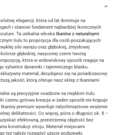
olutnej elegancji, która od lat dominuje na
gach i stanowi fundament najbardziej ikonicznych
couture. Ta unikalna włoska
tkanina z naturalnymi
cznym tiulu to propozycja dla osób poszukujących
wykłej sile wyrazu oraz głębokiej, zmysłowej
 kolorze głębokiej, nasyconej czerni tworzą
ompozycję, która w widowiskowy sposób reaguje na
ąc sylwetce dynamiki i tajemniczego blasku.
kskluzywny materiał, decydujesz się na ponadczasowy
ższą jakość, którą oferuje nasz sklep z tkaninami
ralne są precyzyjnie osadzone na miękkim tiulu
ięki czemu gotowa kreacja w żaden sposób nie krępuje
j tkaniny premium wywołuje natychmiastowe wrażenie
elnej delikatności. Co więcej, pióra o długości ok. 8 –
uzyskać efektowną, przestrzenną objętość bez
nia konstrukcji stroju. Materiał miejscami
ego też należy rozważyć użycie podszewki.