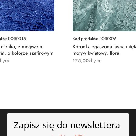
uktu: KOR0045
Kod produktu: KOR0076
 cienka, z motywem
Koronka zgaszona jasna mięt
ym, o kolorze szafirowym
motyw kwiatowy, floral
ł
/m
125,00
zł
/m
Zapisz się do newslettera