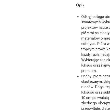
Opis
Odkryj potęgę abs
światowych wybie
projektów haute 
piórami
na elasty
materiałów o niez
estetyce. Pióra w
trójwymiarową k
każdy ruch, nadaj
Wybierając ten e
luksus oraz najwy
premium.
Cechy: pióra natu
elastycznym
, dz
ruchów. Dotyk te
luksusu oraz subt
10 cm pozwalają 
zbędnego obciąża
prześwituje, dlat