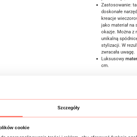
Zastosowanie: t
doskonałe narzęd
kreacje wieczorow
jako materiał na 
okazje. Można z n
unikalną spódnic
stylizacji. W rezu
zwracała uwagę.
Luksusowy
mater
cm.
Informacje dodatk
Szczegóły
Skład
 plików cookie