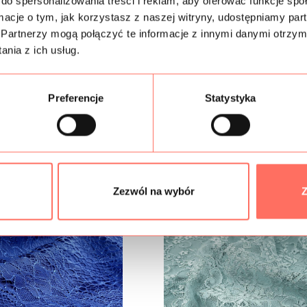
Próbki tkanin
do spersonalizowania treści i reklam, aby oferować funkcje sp
ormacje o tym, jak korzystasz z naszej witryny, udostępniamy p
Partnerzy mogą połączyć te informacje z innymi danymi otrzym
Gramatura
nia z ich usług.
Bezpieczeństwo
Preferencje
Statystyka
Podobne produkty
Zezwól na wybór
Z