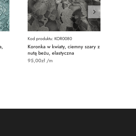
Kod produktu: KOR0080
Kod prod
a,
Koronka w kwiaty, ciemny szary z
Koronka
nutą beżu, elastyczna
luźnej s
95,00
zł
/m
145,00