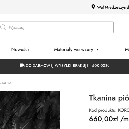
Wał Miedzeszyńs
Nowości
Materiały we wzory
M
DO DARMOWEJ WYSYŁKI BRAKUJE:
500,00
ZŁ
 czarne
Tkanina pió
Kod produktu: KOR
660,00
zł
/m