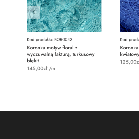
Kod produktu: KOR0042
Kod prod
Koronka motyw floral z
Koronka
wyczuwalną fakturą, turkusowy
kwiatow
błękit
125,00
z
145,00
zł
/m