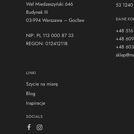
Wał Miedzeszyński 646
53 1240
Budynek III
DANE KO
03-994 Warszawa – Gocław
+48 516
NIP: PL 113 000 87 33
+48 609
REGON: 012412118
+48 603
sklep@ma
LINKI
Szycie na miarę
Blog
Inspiracje
SOCIALS