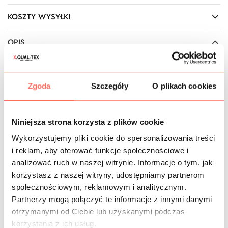
KOSZTY WYSYŁKI
OPIS
Doskonale oddychająca
tkanina ramia
100%. Kolor beżowy
chłodny. Wykonana z roślinnego surowca naturalnego –
Zgoda
Szczegóły
O plikach cookies
pokrzywa chińska (szczmiel biały). Jest
przewiewna
,
przyjazna dla skóry,
przyjemnie chłodzi
, dlatego też często
szyje się z niej odzież na lato. Powierzchnia matowa, typu
naturale, z charakterystycznym dla materiałów ramia
Niniejsza strona korzysta z plików cookie
bardzo delikatnym lśnieniem, które dodaje szlachetności.
Wykorzystujemy pliki cookie do spersonalizowania treści
Pod względem splotu przypomina len. Traktowana jest
i reklam, aby oferować funkcje społecznościowe i
jako
tkanina ekologiczna
.
analizować ruch w naszej witrynie. Informacje o tym, jak
Cechy: to materiał
ramia bez domieszek
, nie rozciąga się,
korzystasz z naszej witryny, udostępniamy partnerom
dlatego też odzież powinna być nieco luźniejsza. Pomimo
społecznościowym, reklamowym i analitycznym.
niskiej gramatury, jest bardzo wytrzymała zarówno w stanie
Partnerzy mogą połączyć te informacje z innymi danymi
suchym, jak i mokrym, nie kurczy się w praniu, szybko
wysycha. Jest cienka i prześwitująca, co w wielu
otrzymanymi od Ciebie lub uzyskanymi podczas
przypadkach wymaga zastosowania podszewki, podwójnej
korzystania z ich usług.