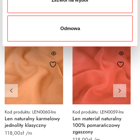
Podobne produkty
Odmowa
Kod produktu: LEN0060-lns
Kod produktu: LEN0059-lns
Len naturalny karmelowy
Len materiał naturalny
jednolity klasyczny
100% pomarańczowy
zgaszony
118,00
zł
/m
118,00
zł
/m