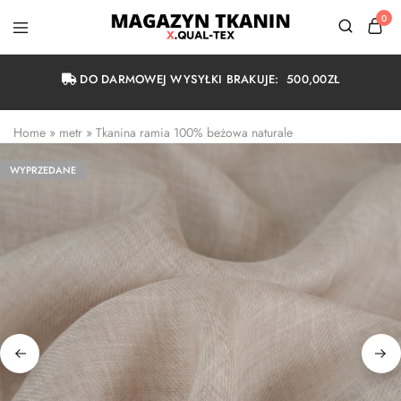
0
Magazyn
Tkanin
Warszawa
DO DARMOWEJ WYSYŁKI BRAKUJE:
500,00
ZŁ
Home
 » 
metr
 » 
Tkanina ramia 100% beżowa naturale
WYPRZEDANE