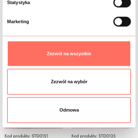
g
Statystyka
o
BEZPIECZEŃSTWO
d
Marketing
y
Podobne produkty
Zezwól na wszystkie
PROMOCJA
38%
Zezwól na wybór
Odmowa
Kod produktu: STD0151
Kod produktu: STD0135