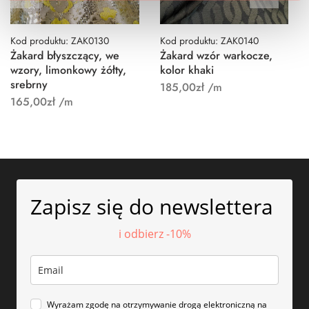
Kod produktu: ZAK0130
Kod produktu: ZAK0140
Żakard błyszczący, we
Żakard wzór warkocze,
wzory, limonkowy żółty,
kolor khaki
srebrny
185,00
zł
/m
165,00
zł
/m
Zapisz się do newslettera
i odbierz -10%
Wyrażam zgodę na otrzymywanie drogą elektroniczną na