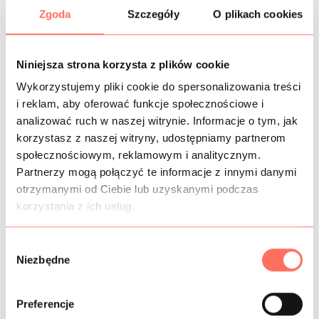
KOSZTY WYSYŁKI
Zgoda
Szczegóły
O plikach cookies
OPIS
Niniejsza strona korzysta z plików cookie
Ekskluzywny żakard z dużymi kwiatami wyszywanymi na
Wykorzystujemy pliki cookie do spersonalizowania treści
organzie w perłowej bieli. Kwiaty w odcieniach
i reklam, aby oferować funkcje społecznościowe i
klasycznego i jasnego różu oraz metalicznego beżu.
analizować ruch w naszej witrynie. Informacje o tym, jak
Materiał transparentny, z wyczuwalną strukturą kwiatów,
korzystasz z naszej witryny, udostępniamy partnerom
połyskujący, z możliwością stosowania zarówno na prawej,
społecznościowym, reklamowym i analitycznym.
jak i lewej stronie z efektownie wystającymi nitkami.
Partnerzy mogą połączyć te informacje z innymi danymi
Ta żakardowa tkanina syntetyczna dedykowana jest na:
otrzymanymi od Ciebie lub uzyskanymi podczas
suknie, sukienki, spódnice, bluzki, elementy
korzystania z ich usług.
wykończeniowe.
Produkt klasy premium. Pochodzenie Włochy.
W
Niezbędne
y
b
INFORMACJE DODATKOWE
ó
Preferencje
r