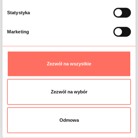
SKŁAD
z
g
Statystyka
PRÓBKI TKANIN
o
d
BEZPIECZEŃSTWO
Marketing
y
Podobne produkty
Zezwól na wszystkie
Zezwól na wybór
Odmowa