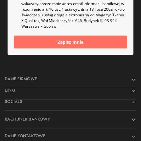
wskazany przeze mnie adres email informacji handlowej w
rozumieniu art. 10 ust. 1 ustawy z dnia 18 lipca 2002 roku o
świadczeniu usług drogą elektroniczną od Magazyn Tkanin
X.Qual-tex, Wał Miedzeszyński 646, Budynek III, 03-994
Warszawa – Gocław
Zapisz mnie
DANE FIRMOWE
LINKI
SOCIALS
RACHUNEK BANKOWY
DANE KONTAKTOWE