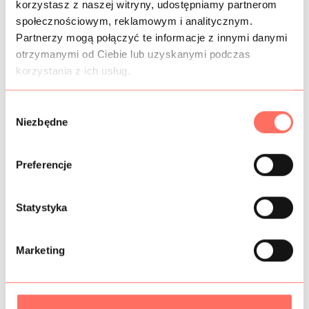
INFORMACJE DODATKOWE
korzystasz z naszej witryny, udostępniamy partnerom
społecznościowym, reklamowym i analitycznym.
SKŁAD
Partnerzy mogą połączyć te informacje z innymi danymi
otrzymanymi od Ciebie lub uzyskanymi podczas
korzystania z ich usług.
PRÓBKI TKANIN
BEZPIECZEŃSTWO
W
Niezbędne
y
b
ó
Preferencje
r
Podobne produkty
z
g
Statystyka
o
d
Marketing
y