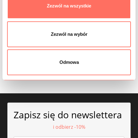
Zezwól na wszystkie
Kod produktu: KOR0043
Kod produktu: KOR0077
Zezwól na wybór
Koronka motyw kwiatowy,
Koronka waniliowa motyw
fale, elastyczna, z
kwiaty
wyczuwalną fakturą,
160,00
zł
/m
błękit, biel
Odmowa
115,00
zł
/m
Zapisz się do newslettera
i odbierz -10%