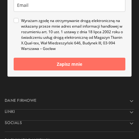
Wyrażam zgodę na otrzymywanie drogą elektroniczną na
wskazany przeze mnie adres email informacji handlowej w
rozumieniu art. 10 ust. 1 ustawy z dnia 18 lipca 2002 roku o
świadczeniu usług drogą elektroniczną od Magazyn Tkanin
X.Qual-tex, Wał Miedzeszyński 646, Budynek III, 03-994
Warszawa – Gocław
Zapisz mnie
DANE FIRMOWE
LINKI
SOCIALS