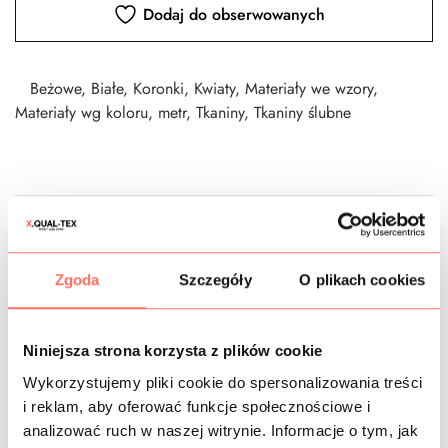
Dodaj do obserwowanych
Beżowe
,
Białe
,
Koronki
,
Kwiaty
,
Materiały we wzory
,
Materiały wg koloru
,
metr
,
Tkaniny
,
Tkaniny ślubne
CZAS DOSTAWY
KOSZTY WYSYŁKI
Zgoda
Szczegóły
O plikach cookies
OPIS
Niniejsza strona korzysta z plików cookie
Luksusowa koronka z kwiatami 3d na tiulowej siatce.
Wykorzystujemy pliki cookie do spersonalizowania treści
i reklam, aby oferować funkcje społecznościowe i
analizować ruch w naszej witrynie. Informacje o tym, jak