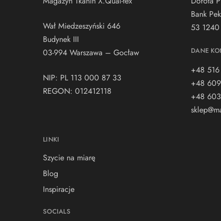
Magazyn Tkanin X.Qual-tex
Dorota P
Bank Pek
Wał Miedzeszyński 646
53 1240
Budynek III
DANE KO
03-994 Warszawa – Gocław
+48 516
NIP: PL 113 000 87 33
+48 609
REGON: 012412118
+48 603
sklep@ma
LINKI
Szycie na miarę
Blog
Inspiracje
SOCIALS