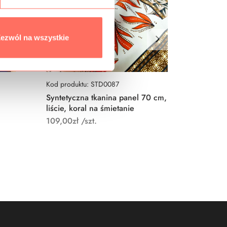
ezwól na wszystkie
Kod produktu: STD0087
Kod prod
Syntetyczna tkanina panel 70 cm,
Tkanina
liście, koral na śmietanie
motyw k
różu i c
109,00
zł
/szt.
65,00
zł