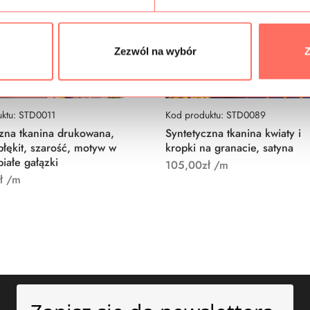
Zezwól na wybór
Z
ktu: STD0011
Kod produktu: STD0089
zna tkanina drukowana,
Syntetyczna tkanina kwiaty i
błękit, szarość, motyw w
kropki na granacie, satyna
białe gałązki
105,00
zł
/m
ł
/m