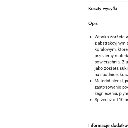
Koszty wysyłki
Opis
Włoska
żorżeta 
z abstrakcyjnym 
koralowym, które
przezierny materi
powierzchnią. Z 
jako
żorżeta suk
na spódnice, koszu
Materiał cienki,
p
zastosowanie pod
zagniecenia, płyn
Sprzedaż od 10 c
Informacje dodatk