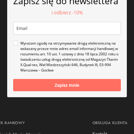
Zapisz się do newslettera
i odbierz -10%
Wyrażam zgodę na otrzymywanie drogą elektroniczną na
wskazany przeze mnie adres email informacji handlowej w
rozumieniu art. 10 ust. 1 ustawy z dnia 18 lipca 2002 roku o
świadczeniu usług drogą elektroniczną od Magazyn Tkanin
X.Qual-tex, Wał Miedzeszyński 646, Budynek III, 03-994
Warszawa – Gocław
Zapisz mnie
EK BANKOWY
OBSŁUGA KLIENTA
Kontakt