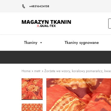
+48516424158
Magazyn
Tkanin
Warszawa
Tkaniny
Tkaniny sygnowane
Home
»
metr
»
Żorżeta we wzory, koralowy pomarańcz, kwad