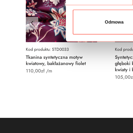
r
z
g
Odmowa
o
d
y
Kod produktu: STD0033
Kod produ
Tkanina syntetyczna motyw
Syntetyc
kwiatowy, bakłażanowy fiolet
głęboki 
kwiaty i 
110,00
zł
/m
105,00
z