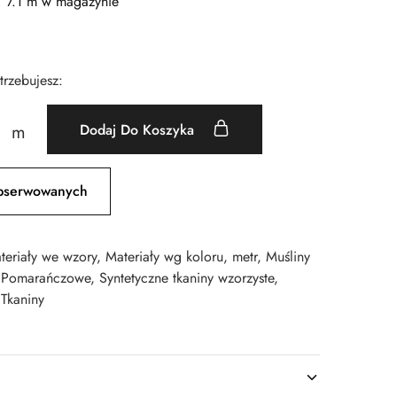
7.1 m w magazynie
otrzebujesz:
Dodaj Do Koszyka
m
bserwowanych
teriały we wzory
,
Materiały wg koloru
,
metr
,
Muśliny
,
Pomarańczowe
,
Syntetyczne tkaniny wzorzyste
,
,
Tkaniny