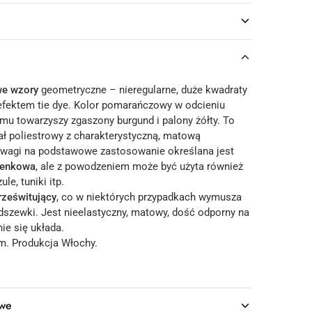
we wzory
geometryczne – nieregularne, duże kwadraty
efektem tie dye. Kolor pomarańczowy w odcieniu
mu towarzyszy zgaszony burgund i palony żółty. To
ał poliestrowy z charakterystyczną, matową
uwagi na podstawowe zastosowanie określana jest
ienkowa
, ale z powodzeniem może być użyta również
le, tuniki itp.
rześwitujący
, co w niektórych przypadkach wymusza
szewki. Jest nieelastyczny, matowy, dość odporny na
nie się układa.
m. Produkcja Włochy.
owe