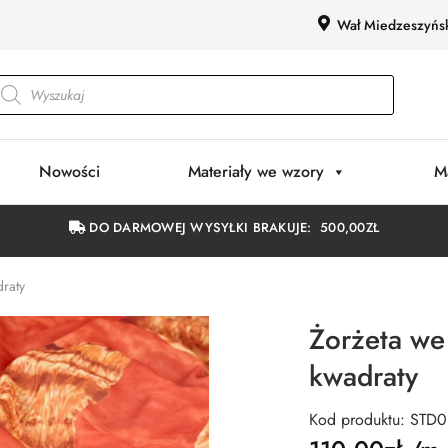
Wał Miedzeszyńs
Nowości
Materiały we wzory
M
DO DARMOWEJ WYSYŁKI BRAKUJE:
500,00
ZŁ
raty
Żorżeta we
kwadraty
Kod produktu: STD