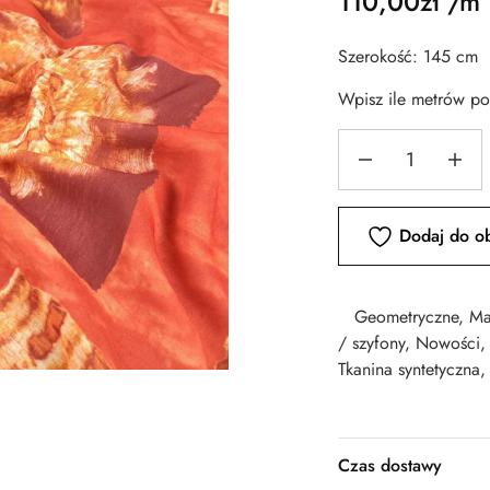
110,00
zł
/m
Szerokość: 145 cm
Wpisz ile metrów p
Dodaj do o
Geometryczne
,
Ma
/ szyfony
,
Nowości
Tkanina syntetyczna
Czas dostawy