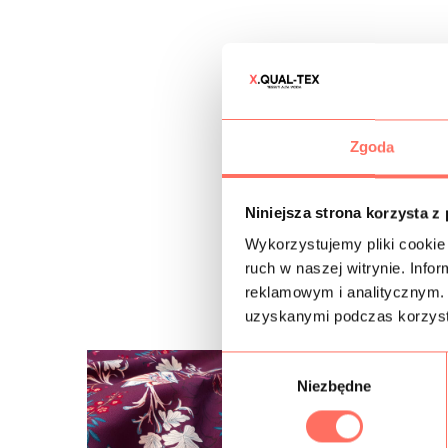
Zgoda
Niniejsza strona korzysta z
Wykorzystujemy pliki cookie 
ruch w naszej witrynie. Inf
reklamowym i analitycznym. 
uzyskanymi podczas korzysta
W
Niezbędne
y
b
ó