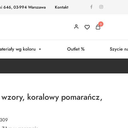
ki 646, 03-994 Warszawa
Kontakt
0
ateriały wg koloru
Outlet %
Szycie n
 wzory, koralowy pomarańcz,
0309