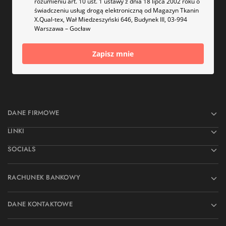
rozumieniu art. 10 ust. 1 ustawy z dnia 18 lipca 2002 roku o
świadczeniu usług drogą elektroniczną od Magazyn Tkanin
X.Qual-tex, Wał Miedzeszyński 646, Budynek III, 03-994
Warszawa – Gocław
Zapisz mnie
DANE FIRMOWE
LINKI
SOCIALS
RACHUNEK BANKOWY
DANE KONTAKTOWE