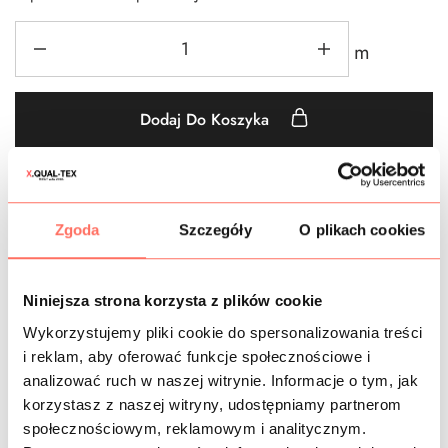
m
Dodaj Do Koszyka
Dodaj do obserwowanych
Zgoda
Szczegóły
O plikach cookies
Bawełna
,
Bawełny we wzory
,
Beżowe
,
Drobne wzorki
,
Geometryczne
,
Groszki
,
Materiały we wzory
,
Materiały wg
Niniejsza strona korzysta z plików cookie
koloru
,
metr
,
Nowości
,
Outlet tkanin - wyprzedaże - końcówki
serii
,
Tkaniny
,
Wiskoza
,
Wiskozy we wzory
Wykorzystujemy pliki cookie do spersonalizowania treści
i reklam, aby oferować funkcje społecznościowe i
analizować ruch w naszej witrynie. Informacje o tym, jak
korzystasz z naszej witryny, udostępniamy partnerom
społecznościowym, reklamowym i analitycznym.
CZAS DOSTAWY