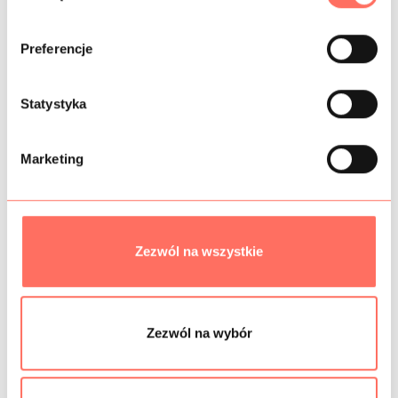
b
ó
Preferencje
r
INFORMACJE DODATKOWE
z
g
Statystyka
SKŁAD
o
d
Marketing
PRÓBKI TKANIN
y
BEZPIECZEŃSTWO
Zezwól na wszystkie
Podobne produkty
Zezwól na wybór