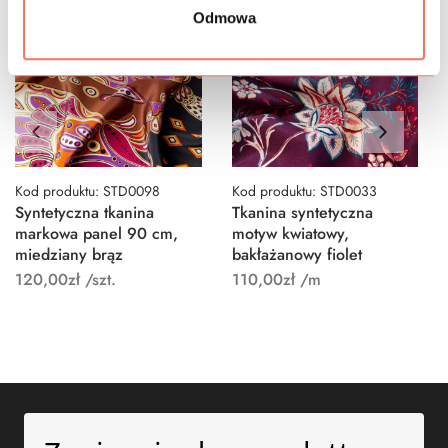
Odmowa
Kod produktu: STD0098
Kod produktu: STD0033
Syntetyczna tkanina
Tkanina syntetyczna
markowa panel 90 cm,
motyw kwiatowy,
miedziany brąz
bakłażanowy fiolet
120,00
zł
/szt.
110,00
zł
/m