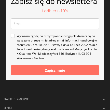
Zapisz się do newslettera
i odbierz -10%
Wyrażam zgodę na otrzymywanie drogą elektroniczną na
wskazany przeze mnie adres email informacji handlowej w
rozumieniu art. 10 ust. 1 ustawy z dnia 18 lipca 2002 roku o
świadczeniu usług drogą elektroniczną od Magazyn Tkanin
X.Qual-tex, Wał Miedzeszyński 646, Budynek III, 03-994
Warszawa – Gocław
Zapisz mnie
DANE FIRMOWE
LINKI