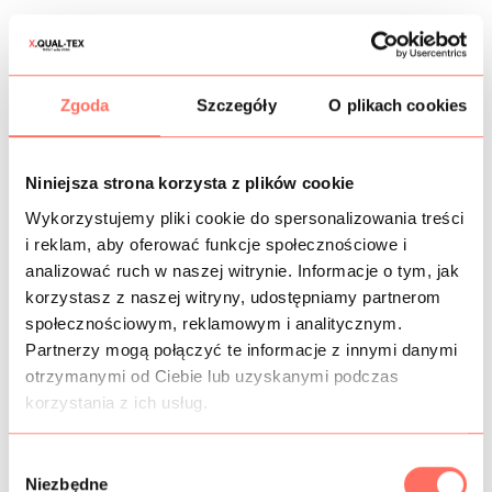
CZAS DOSTAWY
Zgoda
Szczegóły
O plikach cookies
KOSZTY WYSYŁKI
Niniejsza strona korzysta z plików cookie
OPIS
Wykorzystujemy pliki cookie do spersonalizowania treści
i reklam, aby oferować funkcje społecznościowe i
Ażurowa
tkanina siatka
elastyczna czarna z grubymi
analizować ruch w naszej witrynie. Informacje o tym, jak
oczkami. Wzór jednolity, geometryczny. Z uwagi na fakt, że
jest to
materiał przezierny
należy rozważyć zastosowanie
korzystasz z naszej witryny, udostępniamy partnerom
podszewki.
społecznościowym, reklamowym i analitycznym.
Tkanina z prześwitami
, niegryząca, miękka, przyjemna w
Partnerzy mogą połączyć te informacje z innymi danymi
dotyku, cienka
, lekko elastyczna
w szerokości i po
otrzymanymi od Ciebie lub uzyskanymi podczas
skosach, matowa.
korzystania z ich usług.
Ta
czarna siatka z dużymi oczkami
to idealny
materiał na
sukienki ażurowe
, bluzki, spódnice, topy oraz elementy
W
wykończeniowe.
Niezbędne
y
Produkcja włoska. Tkanina markowa. Sprzedaż od 10 cm.