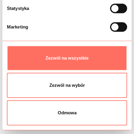
z
PRÓBKI TKANIN
g
Statystyka
o
BEZPIECZEŃSTWO
d
Marketing
y
Podobne produkty
Zezwól na wszystkie
Zezwól na wybór
Odmowa