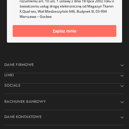
rozumieniu art. 10 ust. 1 ustawy z dnia 18 lipca 2002 roku o
świadczeniu usług drogą elektroniczną od Magazyn Tkanin
X.Qual-tex, Wał Miedzeszyński 646, Budynek III, 03-994
Warszawa – Gocław
Zapisz mnie
DANE FIRMOWE
LINKI
SOCIALS
RACHUNEK BANKOWY
DANE KONTAKTOWE