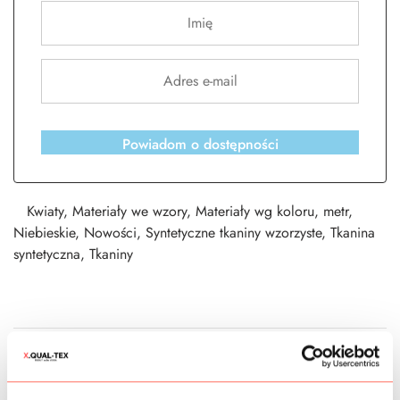
Powiadom o dostępności
Kwiaty
,
Materiały we wzory
,
Materiały wg koloru
,
metr
,
Niebieskie
,
Nowości
,
Syntetyczne tkaniny wzorzyste
,
Tkanina
syntetyczna
,
Tkaniny
CZAS DOSTAWY
KOSZTY WYSYŁKI