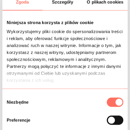
Zgoda
Szczegóły
O plikach cookies
OPIS
Niniejsza strona korzysta z plików cookie
SYNTETYCZNA TKANINA DRUKOWANA – krepa, błękit, biały
Wykorzystujemy pliki cookie do spersonalizowania treści
motyw kwiatowy
i reklam, aby oferować funkcje społecznościowe i
Najwyższej klasy włoski poliester – poliestrowa krepa w
analizować ruch w naszej witrynie. Informacje o tym, jak
kolorze delikatnego, gołębiego błękitu z pięknym motywem
korzystasz z naszej witryny, udostępniamy partnerom
białych kwiatów. Materiał kryjący, matowy, nieelastyczny.
społecznościowym, reklamowym i analitycznym.
Idealnie nadaje się na: suknie, sukienki, spódnice, koszule,
Partnerzy mogą połączyć te informacje z innymi danymi
eleganckie kimona, szlafroki. chusty
otrzymanymi od Ciebie lub uzyskanymi podczas
KREPA
korzystania z ich usług.
W
Niezbędne
INFORMACJE DODATKOWE
y
b
SKŁAD
ó
Preferencje
r