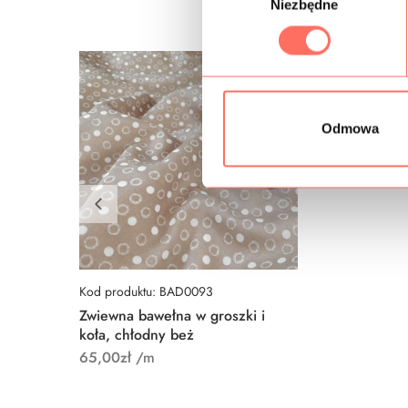
Niezbędne
y
b
ó
r
z
g
Odmowa
o
d
y
Kod produktu: BAD0093
Zwiewna bawełna w groszki i
koła, chłodny beż
65,00
zł
/m