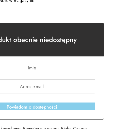
Brak w magazynie
dukt obecnie niedostępny
Powiadom o dostępności
 koszulowe
,
Bawełny we wzory
,
Białe
,
Czarne
,