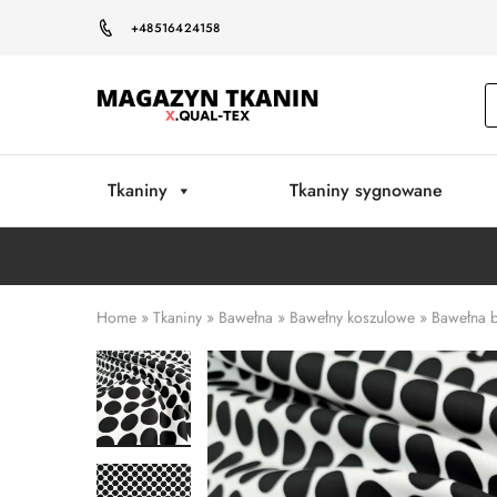
+48516424158
Magazyn
Tkanin
Warszawa
Tkaniny
Tkaniny sygnowane
Home
»
Tkaniny
»
Bawełna
»
Bawełny koszulowe
»
Bawełna b