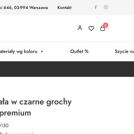
ki 646, 03-994 Warszawa
Kontakt
0
ateriały wg koloru
Outlet %
Szycie n
ała w czarne grochy
 premium
0130