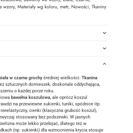
e wzory
,
Materiały wg koloru
,
metr
,
Nowości
,
Tkaniny
biała w czarne grochy
średniej wielkości.
Tkanina
ez sztucznych domieszek, doskonale oddychająca,
zeniu o każdej porze roku.
ciowa
bawełna koszulowa
, ale oprócz koszul
awdzi na przewiewne sukienki, tuniki, spódnice itp.
, nieelastyczny, cienki (klasyczna grubość koszul),
zazwyczaj stosowany bez podszewki. W jasnych
ielizna może lekko przebijać, dlatego też w
dkach (np. sukienki) dla wzmocnienia krycia stosuje