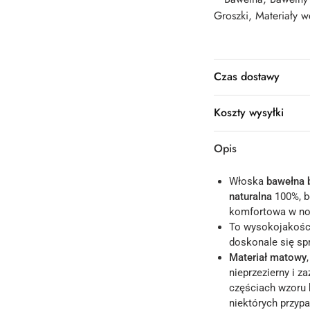
Groszki
,
Materiały w
Czas dostawy
Koszty wysyłki
Opis
Włoska
bawełna
naturalna
100%, b
komfortowa w nos
To wysokojakoś
doskonale się spr
Materiał matowy
nieprzezierny i 
częściach wzoru b
niektórych przypa