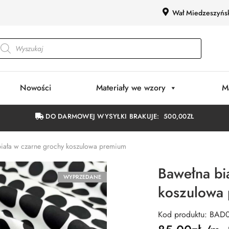
Wał Miedzeszyńs
Nowości
Materiały we wzory
M
DO DARMOWEJ WYSYŁKI BRAKUJE:
500,00
ZŁ
iała w czarne grochy koszulowa premium
Bawełna bi
WYPRZEDANE
koszulowa
Kod produktu: BAD