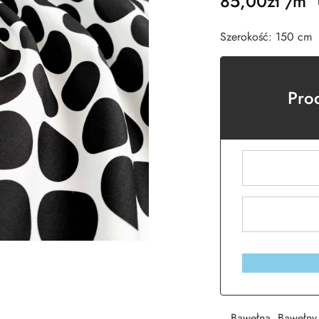
85,00
zł
/m
Szerokość: 150 cm
Pro
Bawełna
,
Bawełny