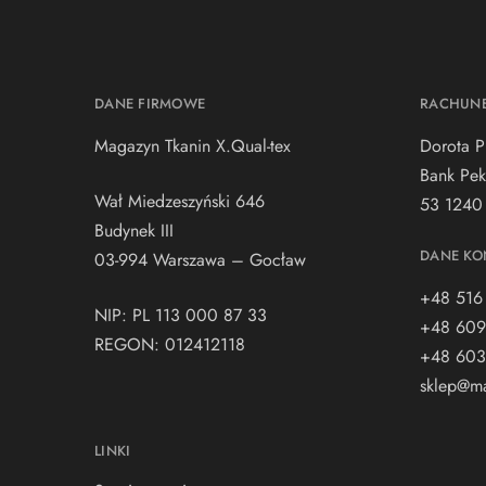
DANE FIRMOWE
RACHUN
Magazyn Tkanin X.Qual-tex
Dorota P
Bank Pek
Wał Miedzeszyński 646
53 1240
Budynek III
DANE KO
03-994 Warszawa – Gocław
+48 516
NIP: PL 113 000 87 33
+48 609
REGON: 012412118
+48 603
sklep@ma
LINKI