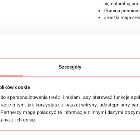
się naturalną po
Tkanina premium
Groszki mają śred
Informacje dodatk
Skład
Szczegóły
Próbki tkanin
 plików cookie
Bezpieczeństwo
do spersonalizowania treści i reklam, aby oferować funkcje sp
ormacje o tym, jak korzystasz z naszej witryny, udostępniamy p
Partnerzy mogą połączyć te informacje z innymi danymi otrzym
nia z ich usług.
Podobne produkty