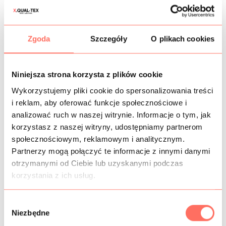
CZAS DOSTAWY
Zgoda
Szczegóły
O plikach cookies
KOSZTY WYSYŁKI
OPIS
Niniejsza strona korzysta z plików cookie
Wykorzystujemy pliki cookie do spersonalizowania treści
Grubsza
bawełna sygnowana
typu jeans. Kolor czarny,
motyw ornament w odcieniach: jasny żółty, miodowy, jasny
i reklam, aby oferować funkcje społecznościowe i
brązowy. Wzory z napisami.
analizować ruch w naszej witrynie. Informacje o tym, jak
Tkanina
z elastanem
, lekko uciąga się w szerokości, jest
korzystasz z naszej witryny, udostępniamy partnerom
zwarta, mięsista i grubsza, 100% kryjąca, matowa, z lekko
społecznościowym, reklamowym i analitycznym.
wyczuwalną prążkowaną fakturą. Na lewej stronie wzór
Partnerzy mogą połączyć te informacje z innymi danymi
zabielony.
otrzymanymi od Ciebie lub uzyskanymi podczas
Ten bawełniany
jeans we wzory
przeznaczony jest na
korzystania z ich usług.
przejściowe płaszcze, marynarki, bomberki, ale też
spodnie, szorty, spódnice itp.
W
Niezbędne
y