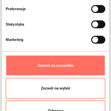
b
INFORMACJE DODATKOWE
ó
Preferencje
r
SKŁAD
z
g
Statystyka
PRÓBKI TKANIN
o
d
Marketing
GRAMATURA
y
BEZPIECZEŃSTWO
Zezwól na wszystkie
Podobne produkty
Zezwól na wybór
Odmowa