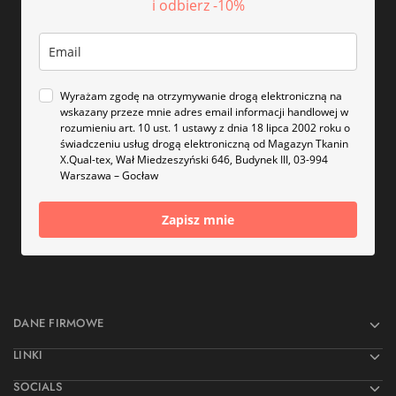
i odbierz -10%
Wyrażam zgodę na otrzymywanie drogą elektroniczną na
wskazany przeze mnie adres email informacji handlowej w
rozumieniu art. 10 ust. 1 ustawy z dnia 18 lipca 2002 roku o
świadczeniu usług drogą elektroniczną od Magazyn Tkanin
X.Qual-tex, Wał Miedzeszyński 646, Budynek III, 03-994
Warszawa – Gocław
Zapisz mnie
DANE FIRMOWE
LINKI
SOCIALS