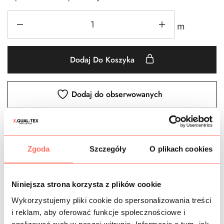
m
Dodaj Do Koszyka
Dodaj do obserwowanych
Bawełna
,
Bawełny we wzory
,
Białe
,
Dżins
,
Kwiaty
,
Materiały
we wzory
,
Materiały wg koloru
,
metr
,
Nowości
,
Różowe
,
Zgoda
Szczegóły
O plikach cookies
Tkaniny
,
Tkaniny sygnowane
Niniejsza strona korzysta z plików cookie
Wykorzystujemy pliki cookie do spersonalizowania treści
CZAS DOSTAWY
i reklam, aby oferować funkcje społecznościowe i