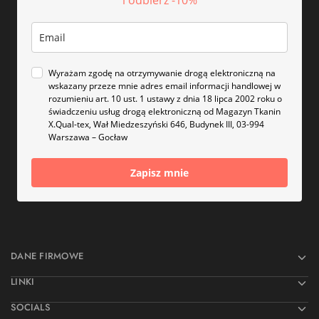
i odbierz -10%
Wyrażam zgodę na otrzymywanie drogą elektroniczną na
wskazany przeze mnie adres email informacji handlowej w
rozumieniu art. 10 ust. 1 ustawy z dnia 18 lipca 2002 roku o
świadczeniu usług drogą elektroniczną od Magazyn Tkanin
X.Qual-tex, Wał Miedzeszyński 646, Budynek III, 03-994
Warszawa – Gocław
Zapisz mnie
DANE FIRMOWE
LINKI
SOCIALS